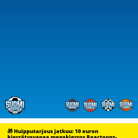
🎁 Huipputarjous jatkuu: 10 euron
kierrätysvapaa megakierros Reactoonz-