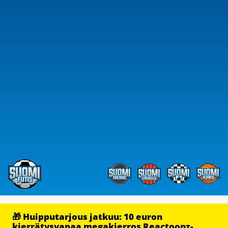
🎁 Huipputarjous jatkuu: 10 euron
kierrätysvapaa megakierros Reactoonz-