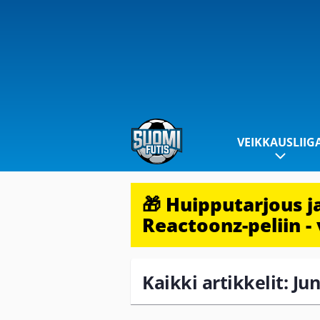
VEIKKAUSLIIG
🎁 Huipputarjous 
Reactoonz-peliin - 
Kaikki artikkelit: Ju