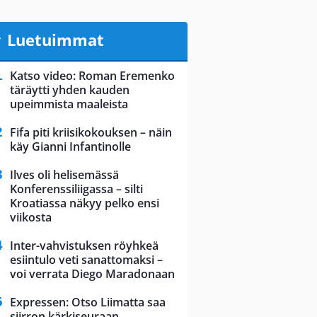
Luetuimmat
Katso video: Roman Eremenko
täräytti yhden kauden
upeimmista maaleista
Fifa piti kriisikokouksen – näin
käy Gianni Infantinolle
Ilves oli helisemässä
Konferenssiliigassa – silti
Kroatiassa näkyy pelko ensi
viikosta
Inter-vahvistuksen röyhkeä
esiintulo veti sanattomaksi –
voi verrata Diego Maradonaan
Expressen: Otso Liimatta saa
siirron kärkiseuraan