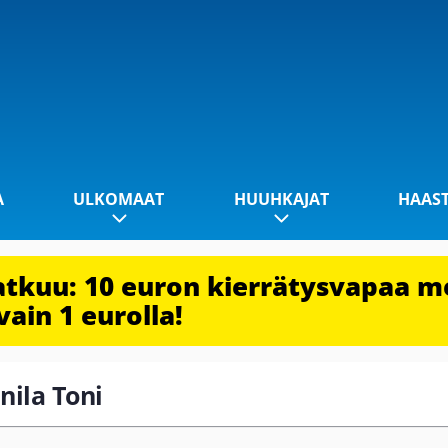
A
ULKOMAAT
HUUHKAJAT
HAAS
jatkuu: 10 euron kierrätysvapaa m
vain 1 eurolla!
nnila Toni