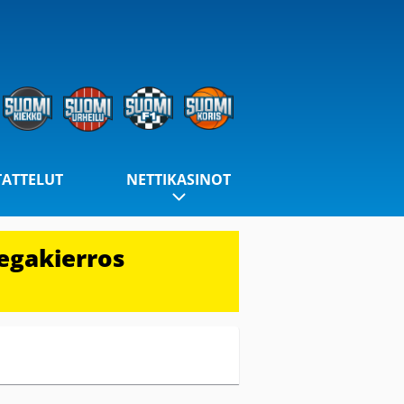
TATTELUT
NETTIKASINOT
egakierros