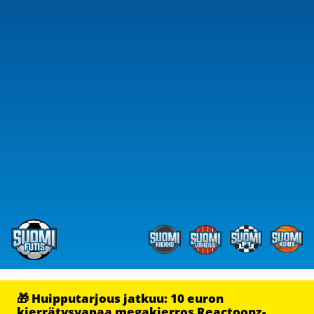
🎁 Huipputarjous jatkuu: 10 euron
kierrätysvapaa megakierros Reactoonz-