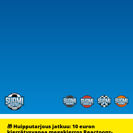
🎁 Huipputarjous jatkuu: 10 euron
kierrätysvapaa megakierros Reactoonz-