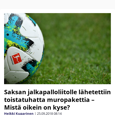
Saksan jalkapalloliitolle lähetettiin
toistatuhatta muropakettia –
Mistä oikein on kyse?
Heikki Kuparinen
|
25.09.2018
08:14