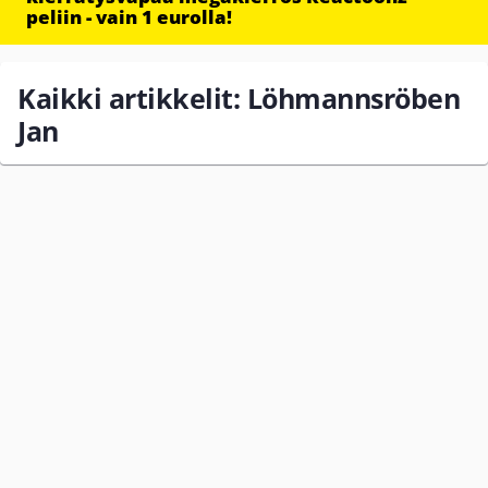
peliin - vain 1 eurolla!
Kaikki artikkelit: Löhmannsröben
Jan