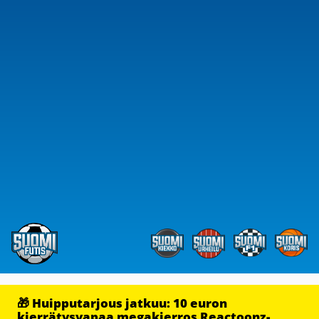
🎁 Huipputarjous jatkuu: 10 euron
kierrätysvapaa megakierros Reactoonz-