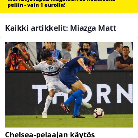
peliin - vain 1 eurolla!
Kaikki artikkelit: Miazga Matt
Chelsea-pelaajan käytös