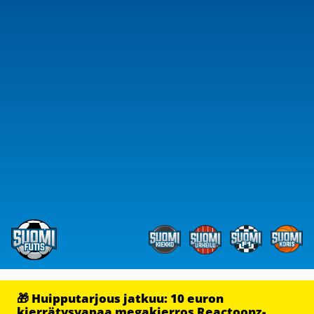
🎁 Huipputarjous jatkuu: 10 euron
kierrätysvapaa megakierros Reactoonz-