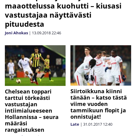
maaottelussa kuohutti – kiusasi
vastustajaa näyttävästi
pituudesta
Joni Ahokas
|
13.09.2018
22:46
Siirtoikkuna kiinni
Chelsean toppari
tänään – katso tästä
tarttui törkeästi
viime vuoden
vastustajan
tammikuun flopit ja
intiimialueeseen
onnistujat!
Hollannissa – seura
määräsi
Late
|
31.01.2017
12:40
rangaistuksen