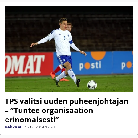
TPS valitsi uuden puheenjohtajan
– ”Tuntee organisaation
erinomaisesti”
PekkaM
|
12.06.2014
12:28