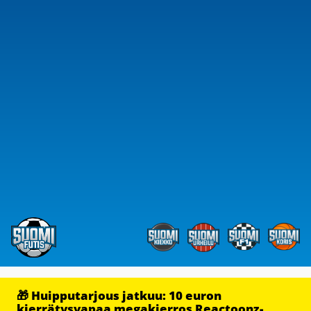
🎁 Huipputarjous jatkuu: 10 euron
kierrätysvapaa megakierros Reactoonz-