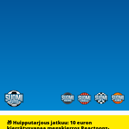
🎁 Huipputarjous jatkuu: 10 euron
kierrätysvapaa megakierros Reactoonz-