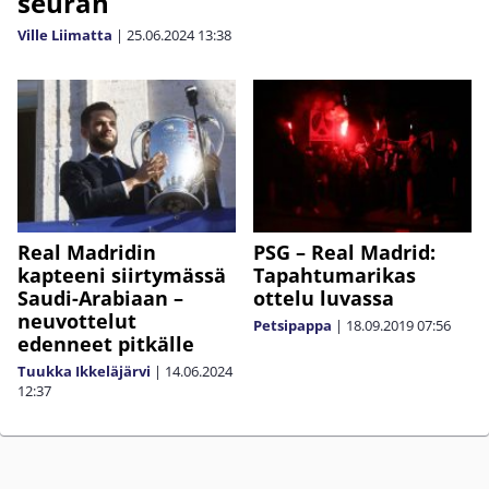
seuran
Ville Liimatta
|
25.06.2024
13:38
Real Madridin
PSG – Real Madrid:
kapteeni siirtymässä
Tapahtumarikas
Saudi-Arabiaan –
ottelu luvassa
neuvottelut
Petsipappa
|
18.09.2019
07:56
edenneet pitkälle
Tuukka Ikkeläjärvi
|
14.06.2024
12:37