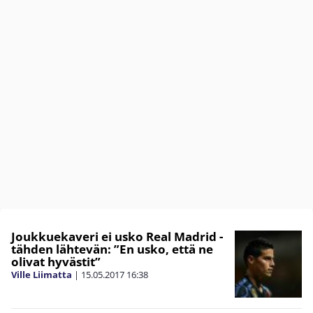
Joukkuekaveri ei usko Real Madrid -
tähden lähtevän: ”En usko, että ne
olivat hyvästit”
Ville Liimatta
|
15.05.2017
16:38