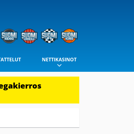
TATTELUT
NETTIKASINOT
egakierros