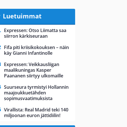
Luetuimmat
Expressen: Otso Liimatta saa
siirron kärkiseuraan
Fifa piti kriisikokouksen – näin
käy Gianni Infantinolle
Expressen: Veikkausliigan
maalikuningas Kasper
Paananen siirtyy ulkomaille
Suurseura tyrmistyi Hollannin
maajoukkuetähden
sopimusvaatimuksista
Virallista: Real Madrid teki 140
miljoonan euron jättidiilin!