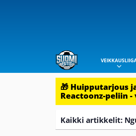
VEIKKAUSLIIG
🎁 Huipputarjous 
Reactoonz-peliin - 
Kaikki artikkelit: 