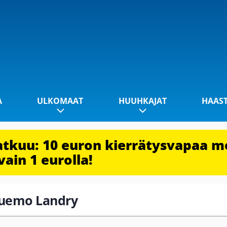
A
ULKOMAAT
HUUHKAJAT
HAAS
jatkuu: 10 euron kierrätysvapaa m
vain 1 eurolla!
Nguemo Landry