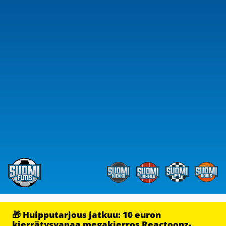
🎁 Huipputarjous jatkuu: 10 euron
kierrätysvapaa megakierros Reactoonz-