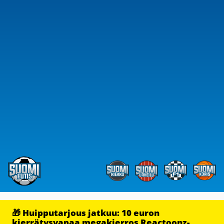
🎁 Huipputarjous jatkuu: 10 euron
kierrätysvapaa megakierros Reactoonz-