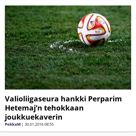
Valioliigaseura hankki Perparim
Hetemaj’n tehokkaan
joukkuekaverin
PekkaM
|
30.01.2016
08:55