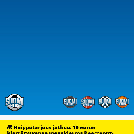
🎁 Huipputarjous jatkuu: 10 euron
kierrätysvapaa megakierros Reactoonz-