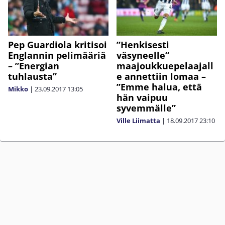
Pep Guardiola kritisoi
”Henkisesti
Englannin pelimääriä
väsyneelle”
– ”Energian
maajoukkuepelaajall
tuhlausta”
e annettiin lomaa –
”Emme halua, että
Mikko
|
23.09.2017
13:05
hän vaipuu
syvemmälle”
Ville Liimatta
|
18.09.2017
23:10