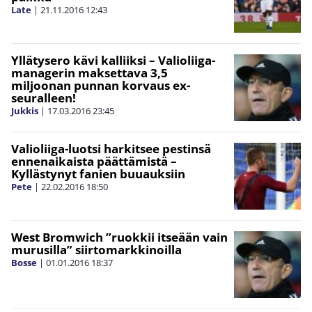
Late
|
21.11.2016
12:43
Yllätysero kävi kalliiksi – Valioliiga-
managerin maksettava 3,5
miljoonan punnan korvaus ex-
seuralleen!
Jukkis
|
17.03.2016
23:45
Valioliiga-luotsi harkitsee pestinsä
ennenaikaista päättämistä –
Kyllästynyt fanien buuauksiin
Pete
|
22.02.2016
18:50
West Bromwich ”ruokkii itseään vain
murusilla” siirtomarkkinoilla
Bosse
|
01.01.2016
18:37