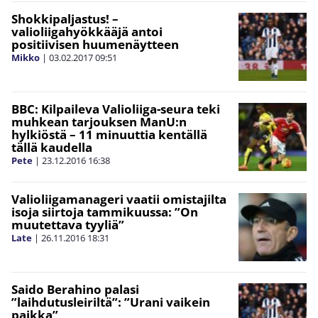
Shokkipaljastus! –
valioliigahyökkääjä antoi
positiivisen huumenäytteen
Mikko
|
03.02.2017
09:51
BBC: Kilpaileva Valioliiga-seura teki
muhkean tarjouksen ManU:n
hylkiöstä – 11 minuuttia kentällä
tällä kaudella
Pete
|
23.12.2016
16:38
Valioliigamanageri vaatii omistajilta
isoja siirtoja tammikuussa: ”On
muutettava tyyliä”
Late
|
26.11.2016
18:31
Saido Berahino palasi
”laihdutusleiriltä”: ”Urani vaikein
paikka”