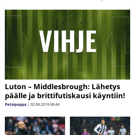
Luton – Middlesbrough: Lähetys
päälle ja brittifutiskausi käyntiin!
Petsipappa
|
02.08.2019
08:44