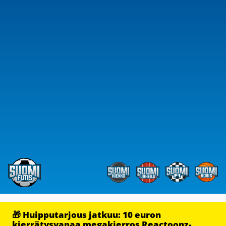
🎁 Huipputarjous jatkuu: 10 euron
kierrätysvapaa megakierros Reactoonz-