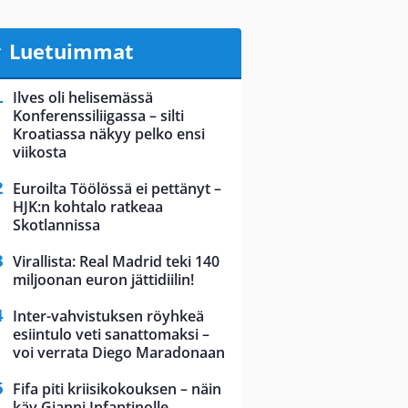
Luetuimmat
Ilves oli helisemässä
Konferenssiliigassa – silti
Kroatiassa näkyy pelko ensi
viikosta
Euroilta Töölössä ei pettänyt –
HJK:n kohtalo ratkeaa
Skotlannissa
Virallista: Real Madrid teki 140
miljoonan euron jättidiilin!
Inter-vahvistuksen röyhkeä
esiintulo veti sanattomaksi –
voi verrata Diego Maradonaan
Fifa piti kriisikokouksen – näin
käy Gianni Infantinolle