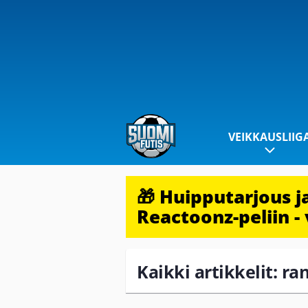
VEIKKAUSLIIG
🎁 Huipputarjous 
Reactoonz-peliin - 
Kaikki artikkelit: ra