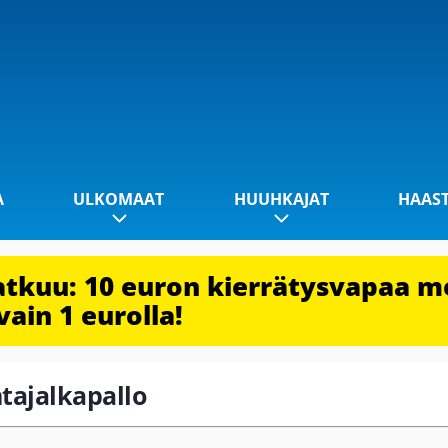
A
ULKOMAAT
HUUHKAJAT
HAAS
jatkuu: 10 euron kierrätysvapaa m
vain 1 eurolla!
ntajalkapallo