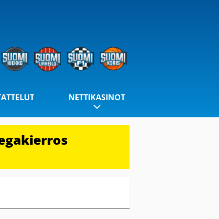
TATTELUT
NETTIKASINOT
egakierros