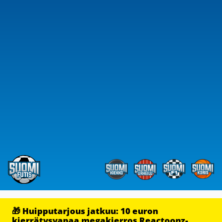
🎁 Huipputarjous jatkuu: 10 euron
kierrätysvapaa megakierros Reactoonz-