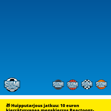
🎁 Huipputarjous jatkuu: 10 euron
kierrätysvapaa megakierros Reactoonz-