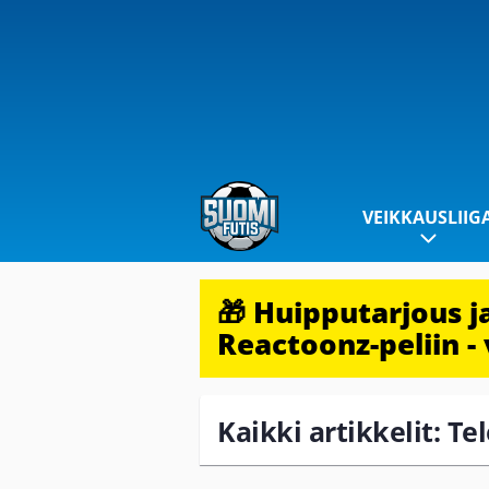
VEIKKAUSLIIG
🎁 Huipputarjous 
Reactoonz-peliin - 
Kaikki artikkelit: Tel