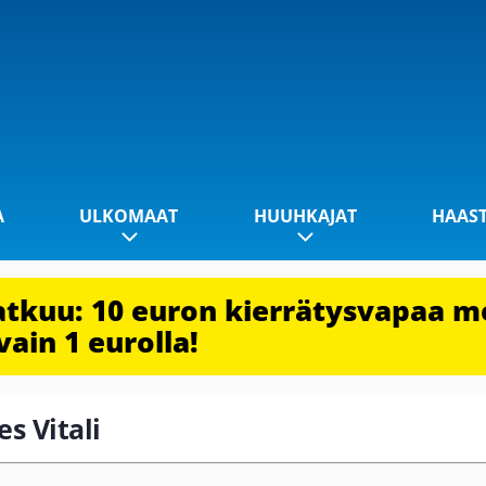
A
ULKOMAAT
HUUHKAJAT
HAAS
jatkuu: 10 euron kierrätysvapaa m
vain 1 eurolla!
es Vitali