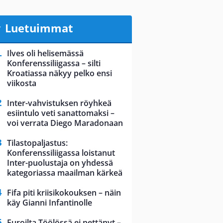
Luetuimmat
Ilves oli helisemässä
Konferenssiliigassa – silti
Kroatiassa näkyy pelko ensi
viikosta
Inter-vahvistuksen röyhkeä
esiintulo veti sanattomaksi –
voi verrata Diego Maradonaan
Tilastopaljastus:
Konferenssiliigassa loistanut
Inter-puolustaja on yhdessä
kategoriassa maailman kärkeä
Fifa piti kriisikokouksen – näin
käy Gianni Infantinolle
Euroilta Töölössä ei pettänyt –