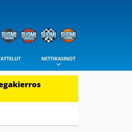
TATTELUT
NETTIKASINOT
egakierros