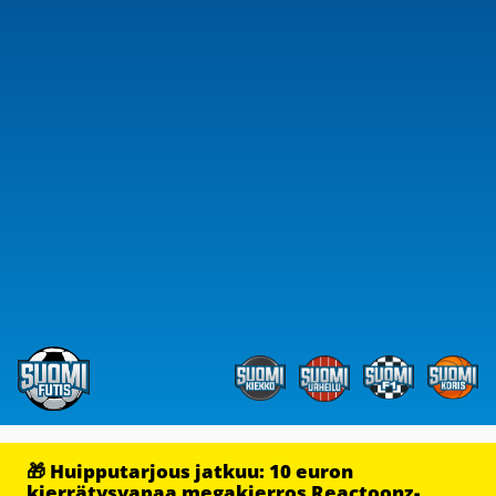
🎁 Huipputarjous jatkuu: 10 euron
kierrätysvapaa megakierros Reactoonz-