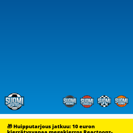
🎁 Huipputarjous jatkuu: 10 euron
kierrätysvapaa megakierros Reactoonz-