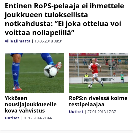
Entinen RoPS-pelaaja ei ihmettele
joukkueen tuloksellista
notkahdusta: ”Ei joka ottelua voi
voittaa nollapelillä”
Ville Liimatta
|
13.05.2018
08:31
Ykkösen
RoPS:n riveissä kolme
nousijajoukkueelle
testipelaajaa
kova vahvistus
Uutiset
|
27.01.2013
17:37
Uutiset
|
30.12.2014
21:44