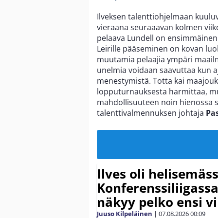
Ilveksen talenttiohjelmaan kuulu
vieraana seuraaavan kolmen viiko
pelaava Lundell on ensimmäinen t
Leirille pääseminen on kovan luo
muutamia pelaajia ympäri maailman
unelmia voidaan saavuttaa kun aj
menestymistä. Totta kai maajouk
lopputurnauksesta harmittaa, mu
mahdollisuuteen noin hienossa se
talenttivalmennuksen johtaja
Pas
Ilves oli helisemäs
Konferenssiliigassa 
näkyy pelko ensi vi
Juuso Kilpeläinen
|
07.08.2026
00:09