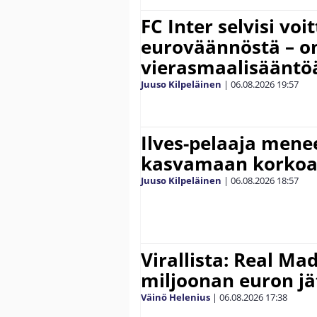
FC Inter selvisi voi
euroväännöstä – on
vierasmaalisääntö
Juuso Kilpeläinen
|
06.08.2026
19:57
Ilves-pelaaja men
kasvamaan korko
Juuso Kilpeläinen
|
06.08.2026
18:57
Virallista: Real Mad
miljoonan euron jät
Väinö Helenius
|
06.08.2026
17:38