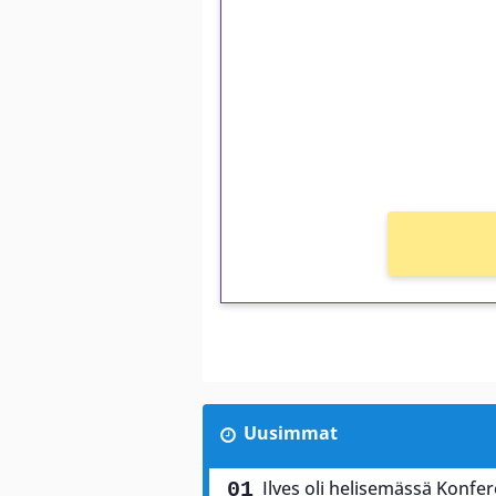
kierrätystä!
Talleta 1€
Saat heti 50 ilmaiskierr
kierros)!
Ei kierrätysvaatimusta!
Uusimmat
Ilves oli helisemässä Konfere