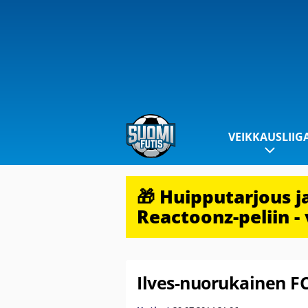
VEIKKAUSLIIG
🎁 Huipputarjous 
Reactoonz-peliin - 
Ilves-nuorukainen FC