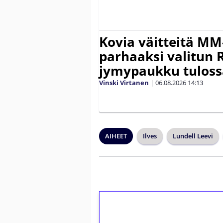
Kovia väitteitä MM
parhaaksi valitun R
jymypaukku tuloss
Vinski Virtanen
|
06.08.2026
14:13
AIHEET
Ilves
Lundell Leevi
1€ = 10€ arvosta 