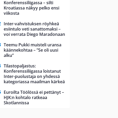
Konferenssiliigassa – silti
Kroatiassa näkyy pelko ensi
viikosta
Inter-vahvistuksen röyhkeä
esiintulo veti sanattomaksi –
voi verrata Diego Maradonaan
Teemu Pukki muisteli uransa
käännekohtaa – ”Se oli uusi
alku”
Tilastopaljastus:
Konferenssiliigassa loistanut
Inter-puolustaja on yhdessä
kategoriassa maailman kärkeä
Euroilta Töölössä ei pettänyt –
HJK:n kohtalo ratkeaa
Skotlannissa