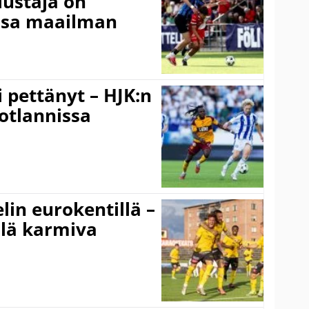
lustaja on
ssa maailman
i pettänyt – HJK:n
otlannissa
elin eurokentillä –
llä karmiva