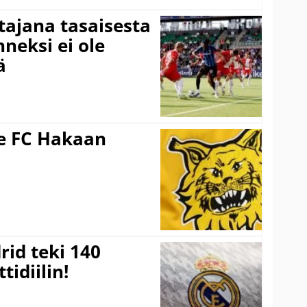
ttajana tasaisesta
neksi ei ole
ä
ee FC Hakaan
a
rid teki 140
tidiilin!