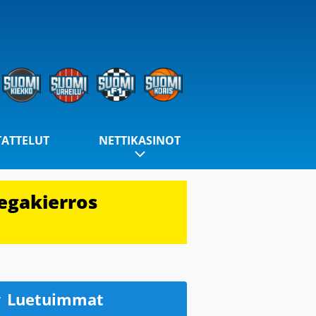
TATTELUT
NETTIKASINOT
egakierros
Luetuimmat