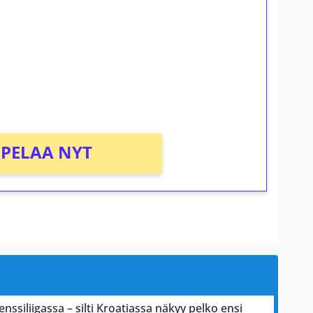
osta Tuohi 1000 -peliin (arvo 0,20€ per
PELAA NYT
nssiliigassa – silti Kroatiassa näkyy pelko ensi