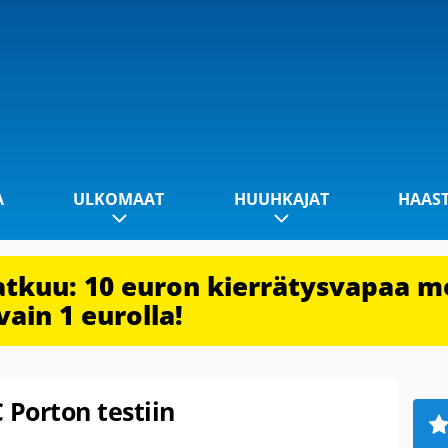
A
ULKOMAAT
HUUHKAJAT
HAAS
jatkuu: 10 euron kierrätysvapaa m
vain 1 eurolla!
 Porton testiin