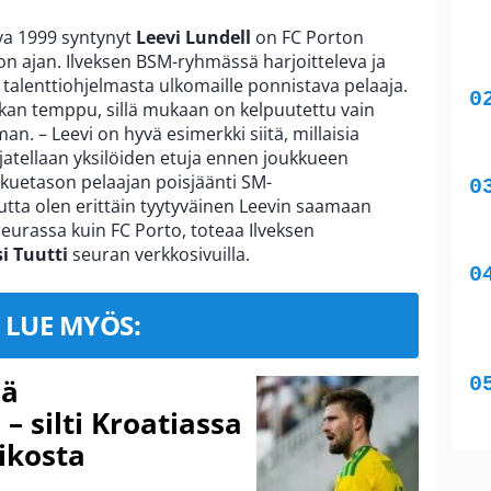
va 1999 syntynyt
Leevi Lundell
on FC Porton
n ajan. Ilveksen BSM-ryhmässä harjoitteleva ja
alenttiohjelmasta ulkomaille ponnistava pelaaja.
kan temppu, sillä mukaan on kelpuutettu vain
. – Leevi on hyvä esimerkki siitä, millaisia
atellaan yksilöiden etuja ennen joukkueen
kuetason pelaajan poisjäänti SM-
tta olen erittäin tyytyväinen Leevin saamaan
urassa kuin FC Porto, toteaa Ilveksen
i Tuutti
seuran verkkosivuilla.
LUE MYÖS:
sä
– silti Kroatiassa
ikosta