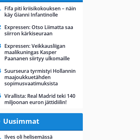
Fifa piti kriisikokouksen – näin
käy Gianni Infantinolle
Expressen: Otso Liimatta saa
siirron kärkiseuraan
Expressen: Veikkausliigan
maalikuningas Kasper
Paananen siirtyy ulkomaille
Suurseura tyrmistyi Hollannin
maajoukkuetähden
sopimusvaatimuksista
Virallista: Real Madrid teki 140
miljoonan euron jättidiilin!
Uusimmat
Ilves oli helisemässä