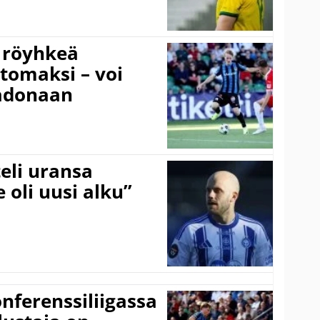
 röyhkeä
ttomaksi – voi
adonaan
eli uransa
 oli uusi alku”
onferenssiliigassa