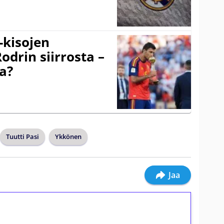
-kisojen
odrin siirrosta –
a?
Tuutti Pasi
Ykkönen
Jaa
ilmaiskierroksia ilman