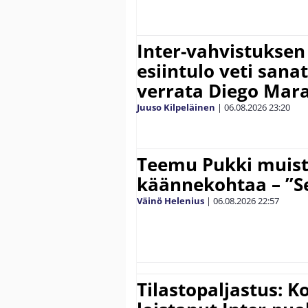
Inter-vahvistuksen
esiintulo veti sana
verrata Diego Mar
Juuso Kilpeläinen
|
06.08.2026
23:20
Teemu Pukki muist
käännekohtaa – ”Se
Väinö Helenius
|
06.08.2026
22:57
Tilastopaljastus: K