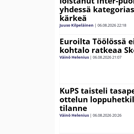
loistanut Inter-puo
yhdessä kategoria
kärkeä
Juuso Kilpeläinen
|
06.08.2026
22:18
Euroilta Töölössä e
kohtalo ratkeaa Sk
Väinö Helenius
|
06.08.2026
21:07
KuPS taisteli tasap
ottelun loppuhetki
tilanne
Väinö Helenius
|
06.08.2026
20:26