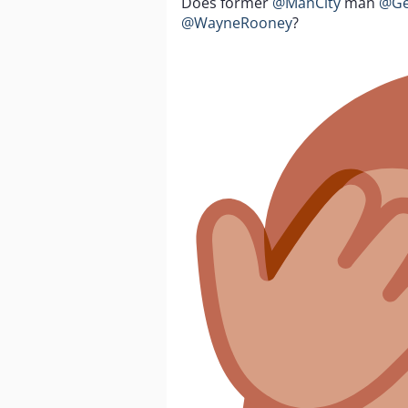
Does former
@ManCity
man
@Ge
@WayneRooney
?