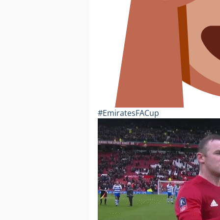
#EmiratesFACup