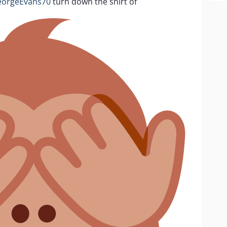
orgeEvans70
turn down the shirt of