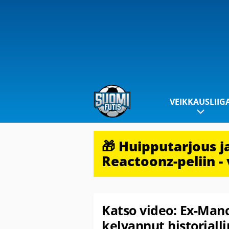
VEIKKAUSLIIG
🎁 Huipputarjous 
Reactoonz-peliin - 
Katso video: Ex-Manch
kelvannut historial