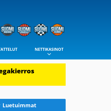
TATTELUT
NETTIKASINOT
egakierros
Luetuimmat