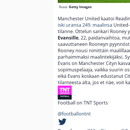
Kuva:
Getty Images
Manchester United kaatoi Readin
iski uransa 249. maalinsa
United-
tilanne. Ottelun sankari Rooney 
Evansille
, 22, paidanvaihtoa, mut
saavuttaneen Rooneyn pyynnöstä,
Rooney nousi nimittäin maalilla
parhaimmaksi maalintekijäksi. Syy
Evans on Manchester Cityn kasvat
sopimuspelaaja, vaikka suurin osa
eikä Evans koskaan edustanut City
tilanteesta alta, jos et näe, voit 
Football on TNT Sports
@footballontnt