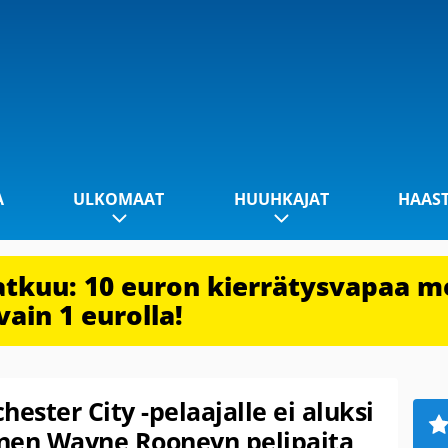
A
ULKOMAAT
HUUHKAJAT
HAAS
jatkuu: 10 euron kierrätysvapaa m
vain 1 eurolla!
ester City -pelaajalle ei aluksi
linen Wayne Rooneyn pelipaita