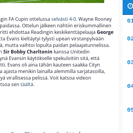
gin FA Cupin ottelussa
selvästi 4-0
. Wayne Rooney
paidassa. Ottelun jälkeen nähtiin eriskummallinen
yritti ehdottaa Readingin keskikenttäpelaaja
George
ta Evans kieltäytyi tylysti upean virstanpylvään
 mutta vaihtoi lopulta paidan pelaajatunnelissa.
an
Sir Bobby Charltonin
kanssa Unitedin
nä Evansin käytökselle spekuloitiin sitä, että
ti. Evans oli aina tähän kauteen saakka Cityn
 ajasta menikin lainalla alemmilla sarjatasoilla,
ä virallisessa pelissä. Voit katsoa videon
katsoa sen
täältä
.