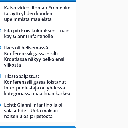
Katso video: Roman Eremenko
täräytti yhden kauden
upeimmista maaleista
Fifa piti kriisikokouksen – näin
käy Gianni Infantinolle
Ilves oli helisemässä
Konferenssiliigassa – silti
Kroatiassa näkyy pelko ensi
viikosta
Tilastopaljastus:
Konferenssiliigassa loistanut
Inter-puolustaja on yhdessä
kategoriassa maailman kärkeä
Lehti: Gianni Infantinolla oli
salasuhde – Uefa maksoi
naisen ulos järjestöstä