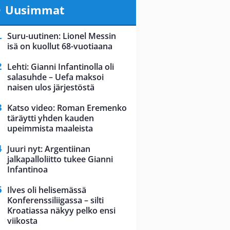
Uusimmat
Suru-uutinen: Lionel Messin
isä on kuollut 68-vuotiaana
Lehti: Gianni Infantinolla oli
salasuhde – Uefa maksoi
naisen ulos järjestöstä
Katso video: Roman Eremenko
täräytti yhden kauden
upeimmista maaleista
Juuri nyt: Argentiinan
jalkapalloliitto tukee Gianni
Infantinoa
Ilves oli helisemässä
Konferenssiliigassa – silti
Kroatiassa näkyy pelko ensi
viikosta