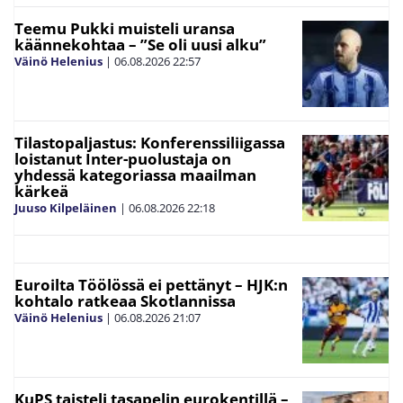
Teemu Pukki muisteli uransa
käännekohtaa – ”Se oli uusi alku”
Väinö Helenius
|
06.08.2026
22:57
Tilastopaljastus: Konferenssiliigassa
loistanut Inter-puolustaja on
yhdessä kategoriassa maailman
kärkeä
Juuso Kilpeläinen
|
06.08.2026
22:18
Euroilta Töölössä ei pettänyt – HJK:n
kohtalo ratkeaa Skotlannissa
Väinö Helenius
|
06.08.2026
21:07
KuPS taisteli tasapelin eurokentillä –