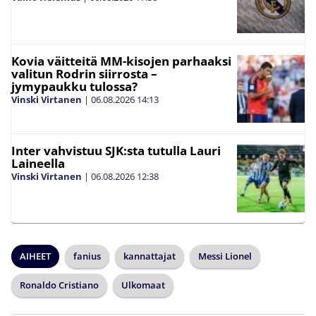
Kovia väitteitä MM-kisojen parhaaksi
valitun Rodrin siirrosta –
jymypaukku tulossa?
Vinski Virtanen
|
06.08.2026
14:13
Inter vahvistuu SJK:sta tutulla Lauri
Laineella
Vinski Virtanen
|
06.08.2026
12:38
AIHEET
fanius
kannattajat
Messi Lionel
Ronaldo Cristiano
Ulkomaat