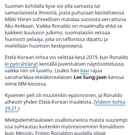
Suomen kohdalla kyse voi olla samasta tai
samanlaisesta ilmiöstä, josta puhutaan käsiteltäessä
Mikki Hiiren suhteellisen matalaa suosiota verrattuna
Aku Ankkaan. Vaikka Ronaldo on maailmalla ehkä se
kaikkein kuuluisin julkimo, suomalaisiin vetoaa
huonosti pelaaja, joka on teflonissa dipattu ja
mielellään huomion keskipisteenä.
Etelä-Korean inhoa voi selittää kesä 2019, kun Ronaldo
ei pyörähtänyt
kentällä Juventuksen näytösottelussa,
vaikka niin oli luvattu. Lisäksi hän
kävi
rajua
sanaharkkaa eteläkorealaisen
Lee Sung-jaen
kanssa
viime MM-kisoissa.
Kyseinen peli oli muutenkin epäonninen, ja Ronaldo
aiheutti yhden Etelä-Korean maaleista. (
Videon kohta
29.21.
)
Mielipidemittaukseen osallistuneista maista suurempi
osa suhtautuu kuitenkin myönteisemmin Ronaldoon
kuin Messiin. Eniten Ronaldon puolella olivat