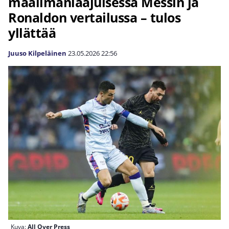
maailmanlaajuisessa Messin ja
Ronaldon vertailussa – tulos
yllättää
Juuso Kilpeläinen
23.05.2026
22:56
Kuva:
All Over Press