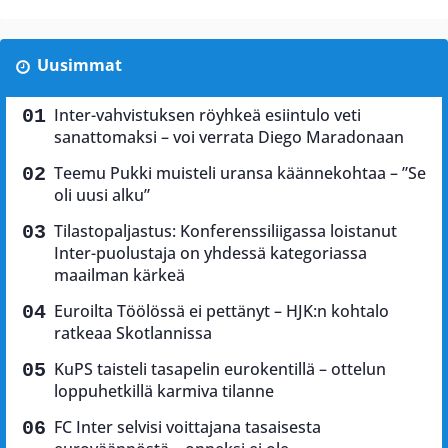
Uusimmat
Inter-vahvistuksen röyhkeä esiintulo veti
sanattomaksi – voi verrata Diego Maradonaan
Teemu Pukki muisteli uransa käännekohtaa – ”Se
oli uusi alku”
Tilastopaljastus: Konferenssiliigassa loistanut
Inter-puolustaja on yhdessä kategoriassa
maailman kärkeä
Euroilta Töölössä ei pettänyt – HJK:n kohtalo
ratkeaa Skotlannissa
KuPS taisteli tasapelin eurokentillä – ottelun
loppuhetkillä karmiva tilanne
FC Inter selvisi voittajana tasaisesta