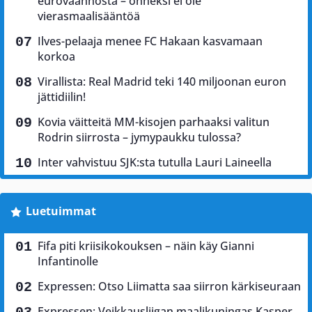
euroväännöstä – onneksi ei ole
vierasmaalisääntöä
Ilves-pelaaja menee FC Hakaan kasvamaan
korkoa
Virallista: Real Madrid teki 140 miljoonan euron
jättidiilin!
Kovia väitteitä MM-kisojen parhaaksi valitun
Rodrin siirrosta – jymypaukku tulossa?
Inter vahvistuu SJK:sta tutulla Lauri Laineella
Luetuimmat
Fifa piti kriisikokouksen – näin käy Gianni
Infantinolle
Expressen: Otso Liimatta saa siirron kärkiseuraan
Expressen: Veikkausliigan maalikuningas Kasper