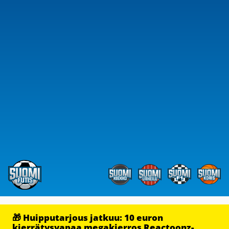
🎁 Huipputarjous jatkuu: 10 euron
kierrätysvapaa megakierros Reactoonz-