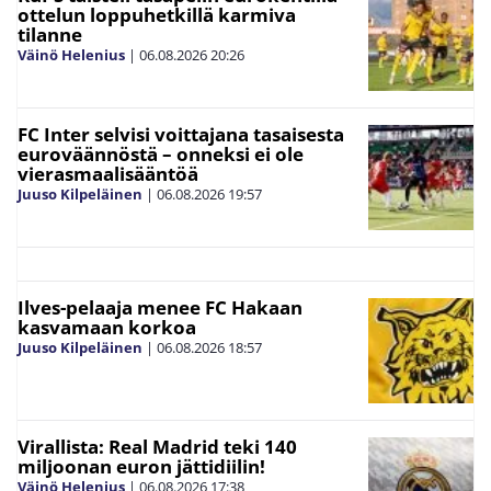
ottelun loppuhetkillä karmiva
tilanne
Väinö Helenius
|
06.08.2026
20:26
FC Inter selvisi voittajana tasaisesta
euroväännöstä – onneksi ei ole
vierasmaalisääntöä
Juuso Kilpeläinen
|
06.08.2026
19:57
Ilves-pelaaja menee FC Hakaan
kasvamaan korkoa
Juuso Kilpeläinen
|
06.08.2026
18:57
Virallista: Real Madrid teki 140
miljoonan euron jättidiilin!
Väinö Helenius
|
06.08.2026
17:38