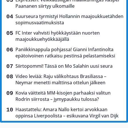
Paananen siirtyy ulkomaille
Suurseura tyrmistyi Hollannin maajoukkuetähden
sopimusvaatimuksista
FC Inter vahvisti hyökkäystään nuorten
maajoukkuehyökkääjällä
Paniikkinappula pohjassa! Gianni Infantinolta
epätoivoinen ratkaisu pestinsä pelastamiseksi
Siirtopommi! Tässä on Mo Salahin uusi seura
Video leviää: Raju välikohtaus Brasiliassa –
Neymar menetti malttinsa ottelun jälkeen
Kovia väitteitä MM-kisojen parhaaksi valitun
Rodrin siirrosta – jymypaukku tulossa?
Haastattelu: Amara Nallo kertoi arvokkaan
oppinsa Liverpoolista – esikuvana Virgil van Dijk