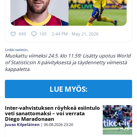
699
105
2:44 PM · May 21, 2026
Linkki twiittiin.
Muokattu viimeksi 24.5. klo 11.59: Lisätty upotus World
of Statisticsin X-päivityksestä ja täydennetty viimeistä
kappaletta.
LUE MYÖS:
Inter-vahvistuksen röyhkeä esiintulo
veti sanattomaksi – voi verrata
Diego Maradonaan
Juuso Kilpeläinen
|
06.08.2026
23:20