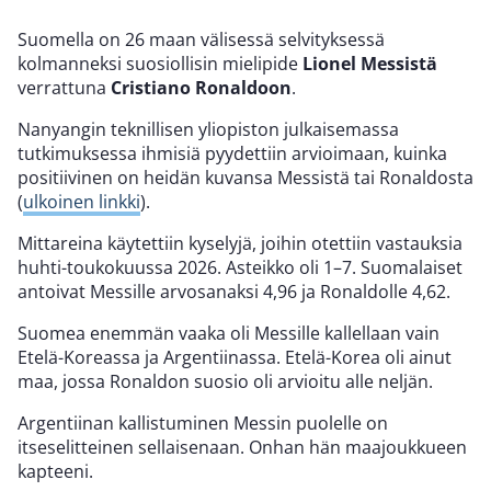
Suomella on 26 maan välisessä selvityksessä
kolmanneksi suosiollisin mielipide
Lionel Messistä
verrattuna
Cristiano Ronaldoon
.
Nanyangin teknillisen yliopiston julkaisemassa
tutkimuksessa ihmisiä pyydettiin arvioimaan, kuinka
positiivinen on heidän kuvansa Messistä tai Ronaldosta
(
ulkoinen linkki
).
Mittareina käytettiin kyselyjä, joihin otettiin vastauksia
huhti-toukokuussa 2026. Asteikko oli 1–7. Suomalaiset
antoivat Messille arvosanaksi 4,96 ja Ronaldolle 4,62.
Suomea enemmän vaaka oli Messille kallellaan vain
Etelä-Koreassa ja Argentiinassa. Etelä-Korea oli ainut
maa, jossa Ronaldon suosio oli arvioitu alle neljän.
Argentiinan kallistuminen Messin puolelle on
itseselitteinen sellaisenaan. Onhan hän maajoukkueen
kapteeni.