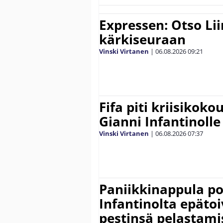
Expressen: Otso Lii
kärkiseuraan
Vinski Virtanen
|
06.08.2026
09:21
Fifa piti kriisikok
Gianni Infantinolle
Vinski Virtanen
|
06.08.2026
07:37
Paniikkinappula po
Infantinolta epäto
pestinsä pelastami