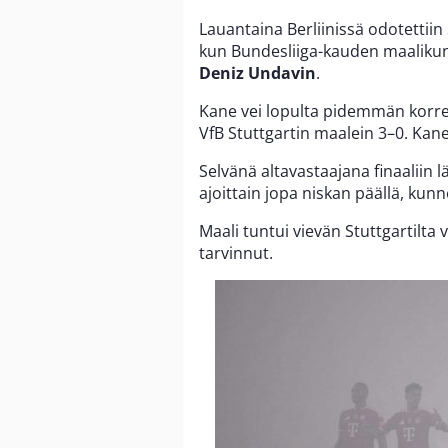
Lauantaina Berliinissä odotettiin
kun Bundesliiga-kauden maaliku
Deniz Undavin
.
Kane vei lopulta pidemmän korr
VfB Stuttgartin maalein 3–0. Kane
Selvänä altavastaajana finaaliin l
ajoittain jopa niskan päällä, kun
Maali tuntui vievän Stuttgartilta 
tarvinnut.