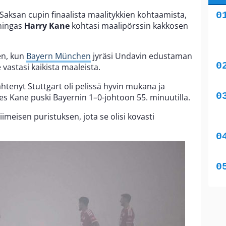
 Saksan cupin finaalista maalitykkien kohtaamista,
ningas
Harry Kane
kohtasi maalipörssin kakkosen
en, kun
Bayern München
jyräsi Undavin edustaman
 vastasi kaikista maaleista.
ähtenyt Stuttgart oli pelissä hyvin mukana ja
nes Kane puski Bayernin 1–0-johtoon 55. minuutilla.
viimeisen puristuksen, jota se olisi kovasti