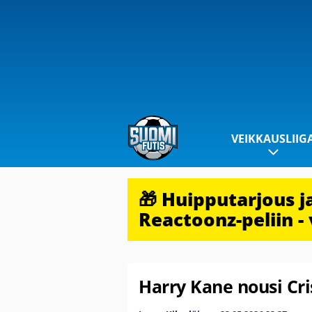
VEIKKAUSLIIG
🎁 Huipputarjous 
Reactoonz-peliin - 
Harry Kane nousi Cri