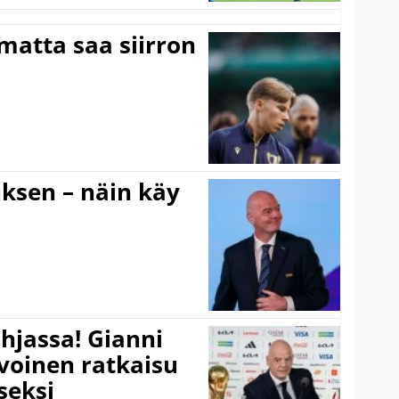
matta saa siirron
ouksen – näin käy
hjassa! Gianni
ivoinen ratkaisu
seksi