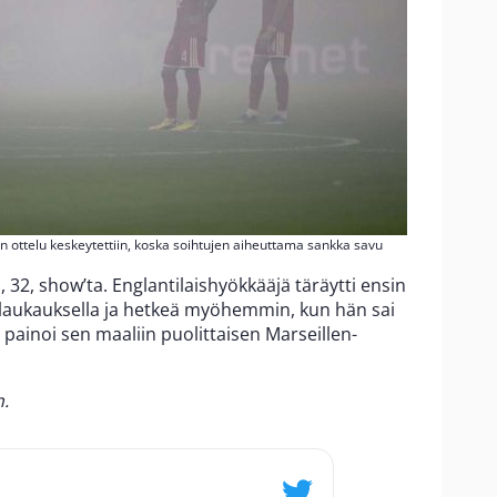
 ottelu keskeytettiin, koska soihtujen aiheuttama sankka savu
32, show’ta. Englantilaishyökkääjä täräytti ensin
laukauksella ja hetkeä myöhemmin, kun hän sai
painoi sen maaliin puolittaisen Marseillen-
n.