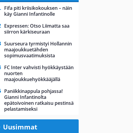
Fifa piti kriisikokouksen – näin
käy Gianni Infantinolle
Expressen: Otso Liimatta saa
siirron kärkiseuraan
Suurseura tyrmistyi Hollannin
maajoukkuetähden
sopimusvaatimuksista
FC Inter vahvisti hyökkäystään
nuorten
maajoukkuehyökkääjällä
Paniikkinappula pohjassa!
Gianni Infantinolta
epätoivoinen ratkaisu pestinsä
pelastamiseksi
Uusimmat