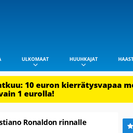
A
ULKOMAAT
HUUHKAJAT
HAAS
jatkuu: 10 euron kierrätysvapaa m
vain 1 eurolla!
stiano Ronaldon rinnalle