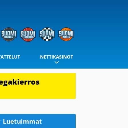
TATTELUT
NETTIKASINOT
egakierros
Luetuimmat