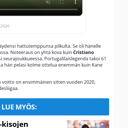
 2026
ydensi hattutemppunsa pilkulta. Se oli hänelle
assa. Noteeraus on yhtä kova kuin
Cristiano
i seurajoukkueessa. Portugalilaislegenda takoi 61
hta hän pelasi kolme ottelua enemmän kuin Kane
 voitto on ensimmäinen sitten vuoden 2020,
esliigaa.
LUE MYÖS:
-kisojen