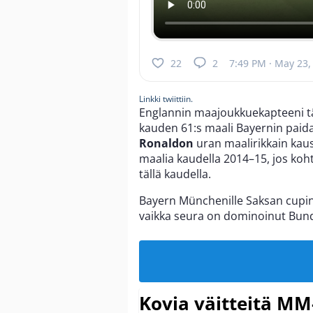
22
2
7:49 PM · May 23,
Linkki twiittiin.
Englannin maajoukkuekapteeni tä
kauden 61:s maali Bayernin paid
Ronaldon
uran maalirikkain kaus
maalia kaudella 2014–15, jos ko
tällä kaudella.
Bayern Münchenille Saksan cupin
vaikka seura on dominoinut Bund
Kovia väitteitä MM