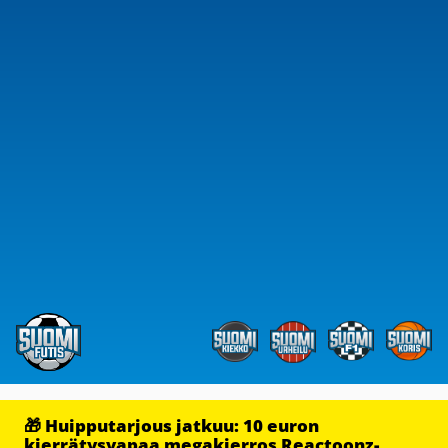
🎁 Huipputarjous jatkuu: 10 euron
kierrätysvapaa megakierros Reactoonz-