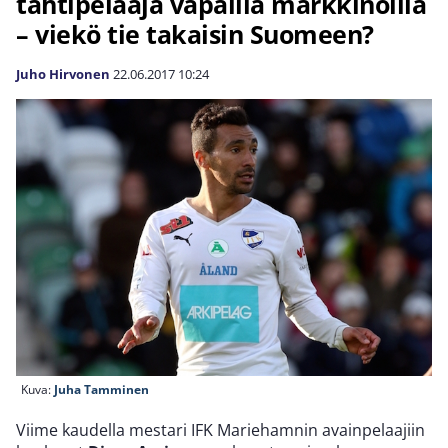
tähtipelaaja vapailla markkinoilla
– viekö tie takaisin Suomeen?
Juho Hirvonen
22.06.2017
10:24
Kuva:
Juha Tamminen
Viime kaudella mestari IFK Mariehamnin avainpelaajiin