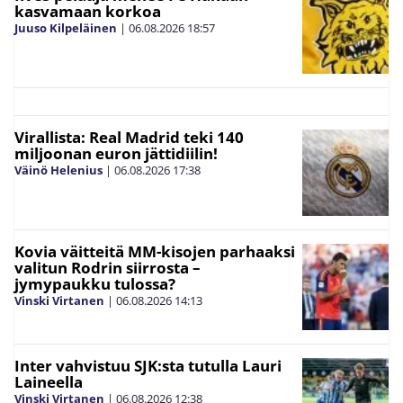
kasvamaan korkoa
Juuso Kilpeläinen
|
06.08.2026
18:57
Virallista: Real Madrid teki 140
miljoonan euron jättidiilin!
Väinö Helenius
|
06.08.2026
17:38
Kovia väitteitä MM-kisojen parhaaksi
valitun Rodrin siirrosta –
jymypaukku tulossa?
Vinski Virtanen
|
06.08.2026
14:13
Inter vahvistuu SJK:sta tutulla Lauri
Laineella
Vinski Virtanen
|
06.08.2026
12:38