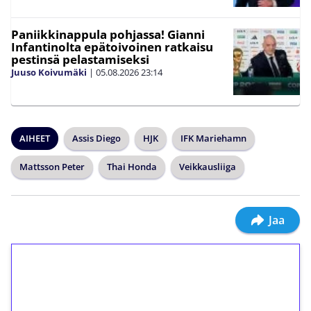
Paniikkinappula pohjassa! Gianni
Infantinolta epätoivoinen ratkaisu
pestinsä pelastamiseksi
Juuso Koivumäki
|
05.08.2026
23:14
AIHEET
Assis Diego
HJK
IFK Mariehamn
Mattsson Peter
Thai Honda
Veikkausliiga
Jaa
1€ = 10€ arvosta
ilmaiskierroksia ilman