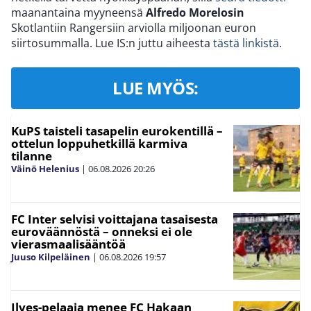
maanantaina myyneensä
Alfredo Morelosin
Skotlantiin Rangersiin arviolla miljoonan euron
siirtosummalla. Lue IS:n juttu aiheesta
tästä linkistä
.
LUE MYÖS:
KuPS taisteli tasapelin eurokentillä –
ottelun loppuhetkillä karmiva
tilanne
Väinö Helenius
|
06.08.2026
20:26
FC Inter selvisi voittajana tasaisesta
euroväännöstä – onneksi ei ole
vierasmaalisääntöä
Juuso Kilpeläinen
|
06.08.2026
19:57
Ilves-pelaaja menee FC Hakaan