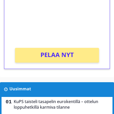
kierrätystä!
Talleta 1€
Saat heti 50 ilmaiskierrosta Tuohi 1000 -
peliin (arvo 0,20€ per kierros)!
Ei kierrätysvaatimusta!
PELAA NYT
Uusimmat
KuPS taisteli tasapelin eurokentillä – ottelun
loppuhetkillä karmiva tilanne