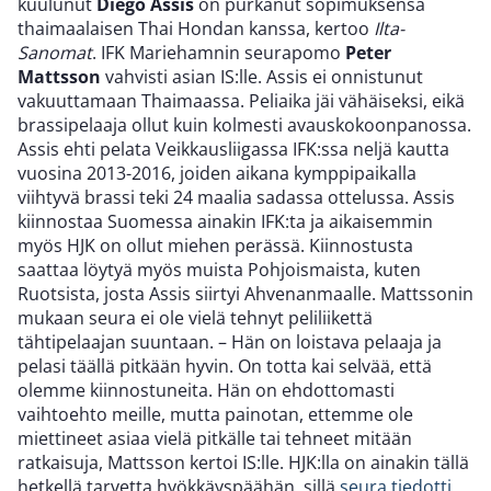
kuulunut
Diego Assis
on purkanut sopimuksensa
thaimaalaisen Thai Hondan kanssa, kertoo
Ilta-
Sanomat
. IFK Mariehamnin seurapomo
Peter
Mattsson
vahvisti asian IS:lle. Assis ei onnistunut
vakuuttamaan Thaimaassa. Peliaika jäi vähäiseksi, eikä
brassipelaaja ollut kuin kolmesti avauskokoonpanossa.
Assis ehti pelata Veikkausliigassa IFK:ssa neljä kautta
vuosina 2013-2016, joiden aikana kymppipaikalla
viihtyvä brassi teki 24 maalia sadassa ottelussa. Assis
kiinnostaa Suomessa ainakin IFK:ta ja aikaisemmin
myös HJK on ollut miehen perässä. Kiinnostusta
saattaa löytyä myös muista Pohjoismaista, kuten
Ruotsista, josta Assis siirtyi Ahvenanmaalle. Mattssonin
mukaan seura ei ole vielä tehnyt peliliikettä
tähtipelaajan suuntaan. – Hän on loistava pelaaja ja
pelasi täällä pitkään hyvin. On totta kai selvää, että
olemme kiinnostuneita. Hän on ehdottomasti
vaihtoehto meille, mutta painotan, ettemme ole
miettineet asiaa vielä pitkälle tai tehneet mitään
ratkaisuja, Mattsson kertoi IS:lle. HJK:lla on ainakin tällä
hetkellä tarvetta hyökkäyspäähän, sillä
seura tiedotti