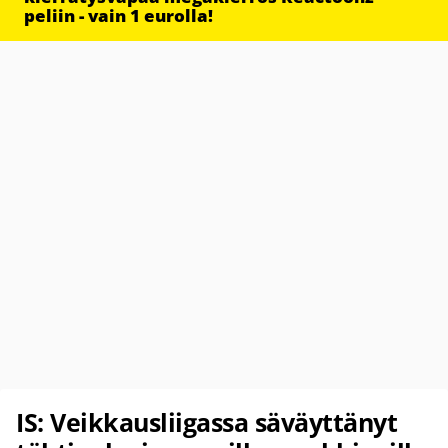
peliin - vain 1 eurolla!
IS: Veikkausliigassa säväyttänyt