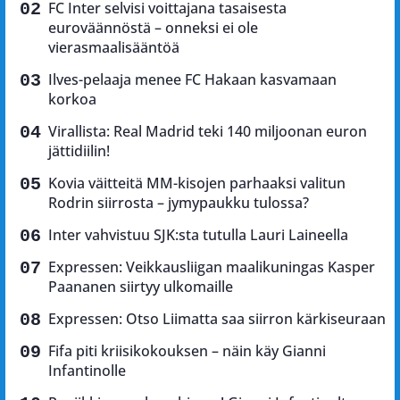
FC Inter selvisi voittajana tasaisesta
euroväännöstä – onneksi ei ole
vierasmaalisääntöä
Ilves-pelaaja menee FC Hakaan kasvamaan
korkoa
Virallista: Real Madrid teki 140 miljoonan euron
jättidiilin!
Kovia väitteitä MM-kisojen parhaaksi valitun
Rodrin siirrosta – jymypaukku tulossa?
Inter vahvistuu SJK:sta tutulla Lauri Laineella
Expressen: Veikkausliigan maalikuningas Kasper
Paananen siirtyy ulkomaille
Expressen: Otso Liimatta saa siirron kärkiseuraan
Fifa piti kriisikokouksen – näin käy Gianni
Infantinolle