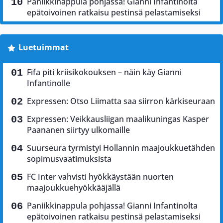
Paniikkinappula pohjassa! Gianni Infantinolta
epätoivoinen ratkaisu pestinsä pelastamiseksi
Luetuimmat
Fifa piti kriisikokouksen – näin käy Gianni
Infantinolle
Expressen: Otso Liimatta saa siirron kärkiseuraan
Expressen: Veikkausliigan maalikuningas Kasper
Paananen siirtyy ulkomaille
Suurseura tyrmistyi Hollannin maajoukkuetähden
sopimusvaatimuksista
FC Inter vahvisti hyökkäystään nuorten
maajoukkuehyökkääjällä
Paniikkinappula pohjassa! Gianni Infantinolta
epätoivoinen ratkaisu pestinsä pelastamiseksi