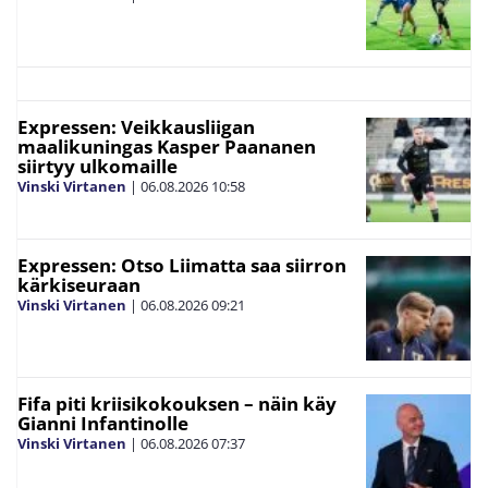
Expressen: Veikkausliigan
maalikuningas Kasper Paananen
siirtyy ulkomaille
Vinski Virtanen
|
06.08.2026
10:58
Expressen: Otso Liimatta saa siirron
kärkiseuraan
Vinski Virtanen
|
06.08.2026
09:21
Fifa piti kriisikokouksen – näin käy
Gianni Infantinolle
Vinski Virtanen
|
06.08.2026
07:37