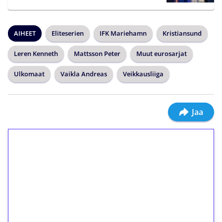
AIHEET
Eliteserien
IFK Mariehamn
Kristiansund
Leren Kenneth
Mattsson Peter
Muut eurosarjat
Ulkomaat
Vaikla Andreas
Veikkausliiga
Jaa
1€ = 10€ arvosta
ilmaiskierroksia ilman
kierrätystä!
Talleta 1€
Saat heti 50 ilmaiskierrosta Tuohi 1000 -