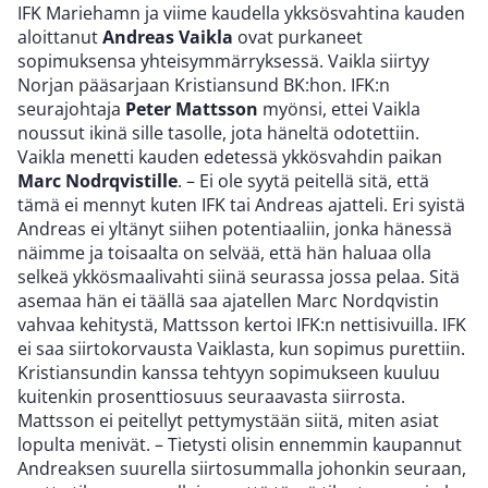
IFK Mariehamn ja viime kaudella ykksösvahtina kauden
aloittanut
Andreas Vaikla
ovat purkaneet
sopimuksensa yhteisymmärryksessä. Vaikla siirtyy
Norjan pääsarjaan Kristiansund BK:hon. IFK:n
seurajohtaja
Peter Mattsson
myönsi, ettei Vaikla
noussut ikinä sille tasolle, jota häneltä odotettiin.
Vaikla menetti kauden edetessä ykkösvahdin paikan
Marc Nodrqvistille
. – Ei ole syytä peitellä sitä, että
tämä ei mennyt kuten IFK tai Andreas ajatteli. Eri syistä
Andreas ei yltänyt siihen potentiaaliin, jonka hänessä
näimme ja toisaalta on selvää, että hän haluaa olla
selkeä ykkösmaalivahti siinä seurassa jossa pelaa. Sitä
asemaa hän ei täällä saa ajatellen Marc Nordqvistin
vahvaa kehitystä, Mattsson kertoi IFK:n nettisivuilla. IFK
ei saa siirtokorvausta Vaiklasta, kun sopimus purettiin.
Kristiansundin kanssa tehtyyn sopimukseen kuuluu
kuitenkin prosenttiosuus seuraavasta siirrosta.
Mattsson ei peitellyt pettymystään siitä, miten asiat
lopulta menivät. – Tietysti olisin ennemmin kaupannut
Andreaksen suurella siirtosummalla johonkin seuraan,