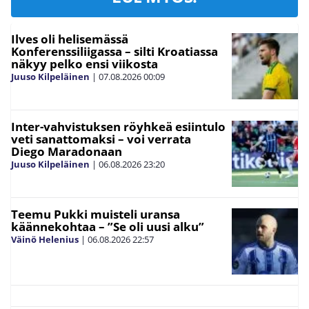
Ilves oli helisemässä
Konferenssiliigassa – silti Kroatiassa
näkyy pelko ensi viikosta
Juuso Kilpeläinen
|
07.08.2026
00:09
Inter-vahvistuksen röyhkeä esiintulo
veti sanattomaksi – voi verrata
Diego Maradonaan
Juuso Kilpeläinen
|
06.08.2026
23:20
Teemu Pukki muisteli uransa
käännekohtaa – ”Se oli uusi alku”
Väinö Helenius
|
06.08.2026
22:57