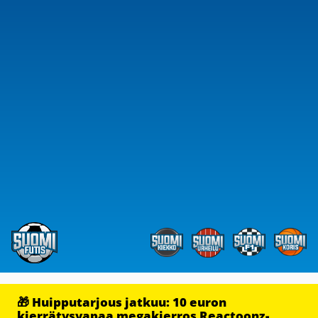
🎁 Huipputarjous jatkuu: 10 euron
kierrätysvapaa megakierros Reactoonz-