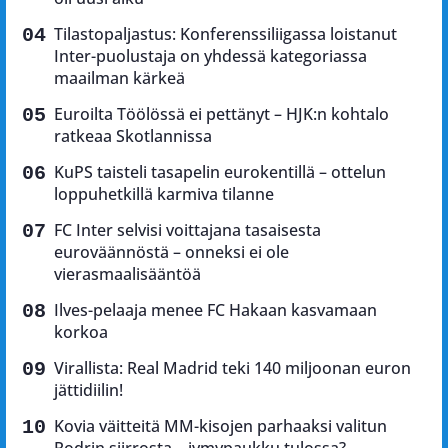
Tilastopaljastus: Konferenssiliigassa loistanut
Inter-puolustaja on yhdessä kategoriassa
maailman kärkeä
Euroilta Töölössä ei pettänyt – HJK:n kohtalo
ratkeaa Skotlannissa
KuPS taisteli tasapelin eurokentillä – ottelun
loppuhetkillä karmiva tilanne
FC Inter selvisi voittajana tasaisesta
euroväännöstä – onneksi ei ole
vierasmaalisääntöä
Ilves-pelaaja menee FC Hakaan kasvamaan
korkoa
Virallista: Real Madrid teki 140 miljoonan euron
jättidiilin!
Kovia väitteitä MM-kisojen parhaaksi valitun