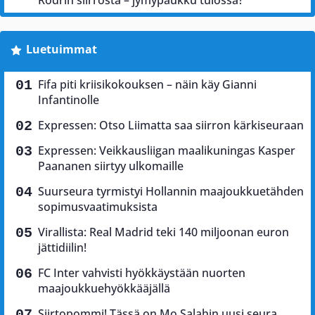
Rodrin siirrosta – jymypaukku tulossa?
Luetuimmat
Fifa piti kriisikokouksen – näin käy Gianni
Infantinolle
Expressen: Otso Liimatta saa siirron kärkiseuraan
Expressen: Veikkausliigan maalikuningas Kasper
Paananen siirtyy ulkomaille
Suurseura tyrmistyi Hollannin maajoukkuetähden
sopimusvaatimuksista
Virallista: Real Madrid teki 140 miljoonan euron
jättidiilin!
FC Inter vahvisti hyökkäystään nuorten
maajoukkuehyökkääjällä
Siirtopommi! Tässä on Mo Salahin uusi seura