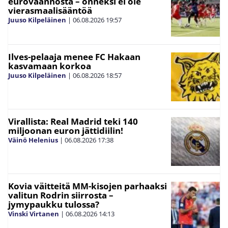
euroväännöstä – onneksi ei ole
vierasmaalisääntöä
Juuso Kilpeläinen
|
06.08.2026
19:57
Ilves-pelaaja menee FC Hakaan
kasvamaan korkoa
Juuso Kilpeläinen
|
06.08.2026
18:57
Virallista: Real Madrid teki 140
miljoonan euron jättidiilin!
Väinö Helenius
|
06.08.2026
17:38
Kovia väitteitä MM-kisojen parhaaksi
valitun Rodrin siirrosta –
jymypaukku tulossa?
Vinski Virtanen
|
06.08.2026
14:13