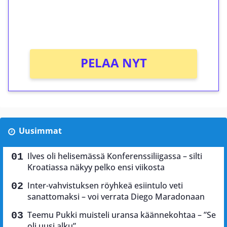
peliin (arvo 0,20€ per kierros)!
Ei kierrätysvaatimusta!
PELAA NYT
Uusimmat
Ilves oli helisemässä Konferenssiliigassa – silti
Kroatiassa näkyy pelko ensi viikosta
Inter-vahvistuksen röyhkeä esiintulo veti
sanattomaksi – voi verrata Diego Maradonaan
Teemu Pukki muisteli uransa käännekohtaa – ”Se
oli uusi alku”