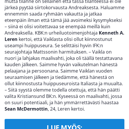
mutta tilanne on sellainen että tässä tilanteessa ei ole
järkeä pyytää siirtokorvausta Andreaksesta. Haluamme
ennemmin saada ryhmään vakautta ja jatkaa
eteenpäin ilman että tämä jää avoimeksi kysymykseksi
– siinä ei olisi voitettavaa se enempää meillä kuin
Andreaksella. KBK:n urheiluotoimenjohtaja
Kenneth A.
Leren
kertoi, että Vaiklasta olisi ollut kiinnostunut
useampi huippuseura. Se selittäisi hyvin IFK:n
seurajohtaja Mattssonin harmituksen. – Vaikla on
nuori ja lahjakas maalivahti, joka oli täällä testattavana
kauden jälkeen. Saimme hyvän vaikutelman hänestä
pelaajana ja persoonana. Saimme Vaiklan vuoden
seuraamisen jälkeen ja tiedämme, että hänestä on
ollut kiinnostusta huippuseuroista Italiasta ja muualta.
– Siitä syystä olemme todella otettuja, että hän päätti
valita Kristiansund BK:n. Kyseessä on maalivahti, jossa
on suuri potentiaali, ja hän ymmärrettävästi haastaa
Sean McDermottin
, 24, Leren kertoi.
LUE MYÖS: