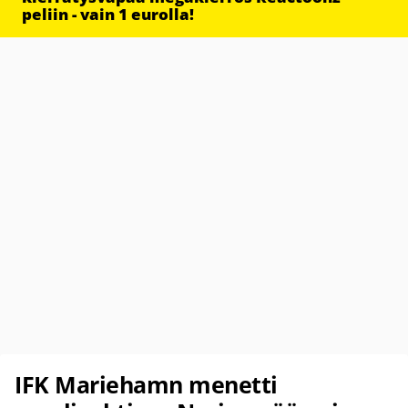
peliin - vain 1 eurolla!
IFK Mariehamn menetti