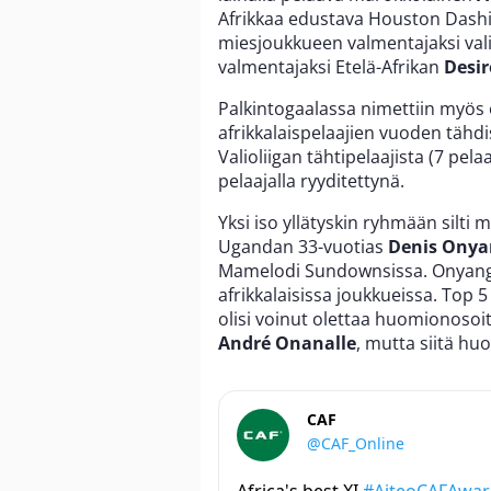
Afrikkaa edustava Houston Dash
miesjoukkueen valmentajaksi val
valmentajaksi Etelä-Afrikan
Desir
Palkintogaalassa nimettiin myös
afrikkalaispelaajien vuoden tähd
Valioliigan tähtipelaajista (7 pela
pelaajalla ryyditettynä.
Yksi iso yllätyskin ryhmään silti
Ugandan 33-vuotias
Denis Onya
Mamelodi Sundownsissa. Onyang
afrikkalaisissa joukkueissa. Top 5 
olisi voinut olettaa huomionoso
André Onanalle
, mutta siitä hu
CAF
@CAF_Online