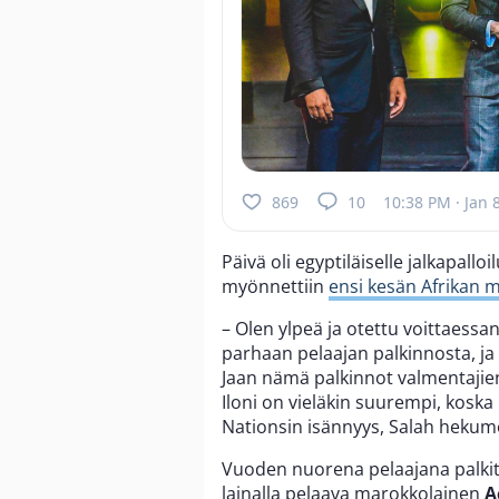
869
10
10:38 PM · Jan 
Päivä oli egyptiläiselle jalkapalloi
myönnettiin
ensi kesän Afrikan 
– Olen ylpeä ja otettu voittaessa
parhaan pelaajan palkinnosta, ja
Jaan nämä palkinnot valmentajieni
Iloni on vieläkin suurempi, koska
Nationsin isännyys, Salah hekum
Vuoden nuorena pelaajana palkit
lainalla pelaava marokkolainen
A