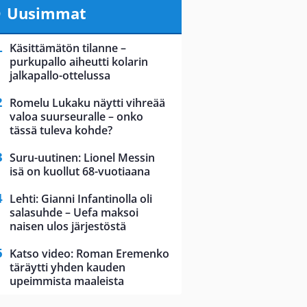
Uusimmat
Käsittämätön tilanne –
purkupallo aiheutti kolarin
jalkapallo-ottelussa
Romelu Lukaku näytti vihreää
valoa suurseuralle – onko
tässä tuleva kohde?
Suru-uutinen: Lionel Messin
isä on kuollut 68-vuotiaana
Lehti: Gianni Infantinolla oli
salasuhde – Uefa maksoi
naisen ulos järjestöstä
Katso video: Roman Eremenko
täräytti yhden kauden
upeimmista maaleista