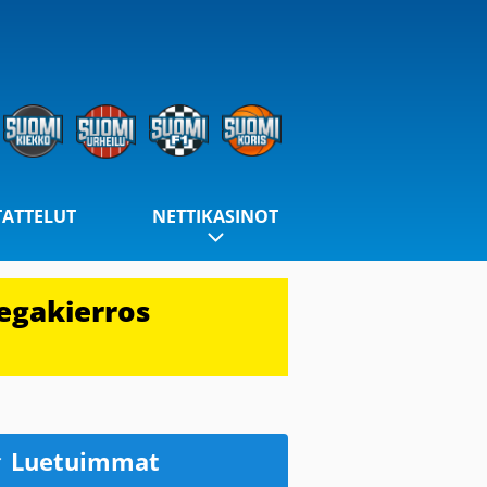
TATTELUT
NETTIKASINOT
egakierros
Luetuimmat