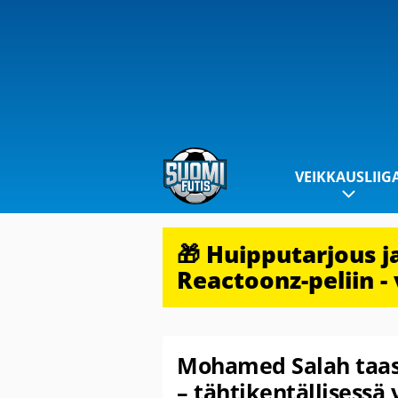
VEIKKAUSLIIG
🎁 Huipputarjous 
Reactoonz-peliin - 
Mohamed Salah taas 
– tähtikentällisessä y