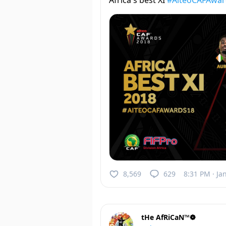
Africa's best XI
#AiteoCAFAwar
8,569
629
8:31 PM · Ja
tHe AfRiCaN™❁