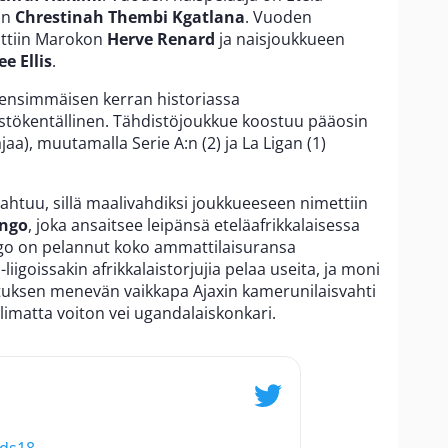
in
Chrestinah Thembi Kgatlana
. Vuoden
ittiin Marokon
Herve Renard
ja naisjoukkueen
ee Ellis
.
 ensimmäisen kerran historiassa
istökentällinen. Tähdistöjoukkue koostuu pääosin
ajaa), muutamalla Serie A:n (2) ja La Ligan (1)
 mahtuu, sillä maalivahdiksi joukkueeseen nimettiin
ngo
, joka ansaitsee leipänsä eteläafrikkalaisessa
o on pelannut koko ammattilaisuransa
-liigoissakin afrikkalaistorjujia pelaa useita, ja moni
ituksen menevän vaikkapa Ajaxin kamerunilaisvahti
olimatta voiton vei ugandalaiskonkari.