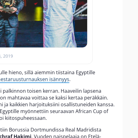
8, 2019
lulle hieno, sillä aiemmin tiistaina Egyptille
mestaruusturnauksen isännyys
.
ni palkinnon toisen kerran. Haaveilin lapsena
 on mahtavaa voittaa se kaksi kertaa peräkkäin.
 ja kaikkien harjoituksiini osallistuneiden kanssa.
 Egyptille myönnettiin seuraavan African Cup of
oi kiitospuheessaan.
tiin Borussia Dortmundissa Real Madridista
chraf Hakimi
. Vuoden naispelaaja on Etelä-