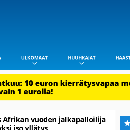
A
ULKOMAAT
HUUHKAJAT
HAAS
jatkuu: 10 euron kierrätysvapaa m
vain 1 eurolla!
Afrikan vuoden jalkapalloilija
ksi iso yllätys