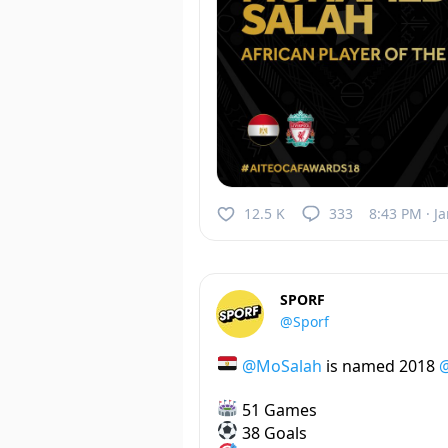
12.5 K
333
8:43 PM · Ja
SPORF
@Sporf
@MoSalah
is named 2018
@
51 Games
38 Goals