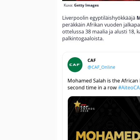
Kuva:
Getty Images
Liverpoolin egyptiläishyökkääjä
M
peräkkäin Afrikan vuoden jalkapal
ottelussa 38 maalia ja alusti 18
palkintogaaloista.
CAF
@CAF_Online
Mohamed Salah is the African P
second time in a row
#AiteoC