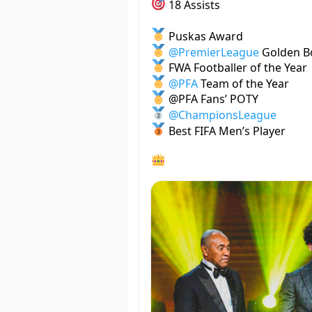
18 Assists
Puskas Award
@PremierLeague
Golden B
FWA Footballer of the Year
@PFA
Team of the Year
@PFA Fans’ POTY
@ChampionsLeague
Best FIFA Men’s Player