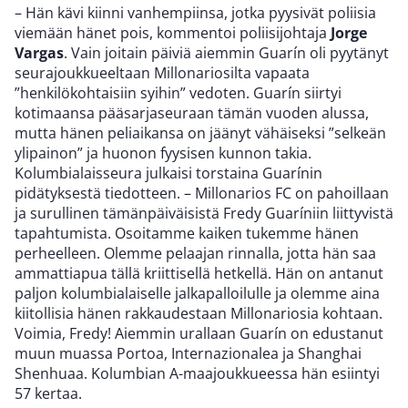
– Hän kävi kiinni vanhempiinsa, jotka pyysivät poliisia
viemään hänet pois, kommentoi poliisijohtaja
Jorge
Vargas
. Vain joitain päiviä aiemmin Guarín oli pyytänyt
seurajoukkueeltaan Millonariosilta vapaata
”henkilökohtaisiin syihin” vedoten. Guarín siirtyi
kotimaansa pääsarjaseuraan tämän vuoden alussa,
mutta hänen peliaikansa on jäänyt vähäiseksi ”selkeän
ylipainon” ja huonon fyysisen kunnon takia.
Kolumbialaisseura julkaisi torstaina Guarínin
pidätyksestä tiedotteen. – Millonarios FC on pahoillaan
ja surullinen tämänpäiväisistä Fredy Guaríniin liittyvistä
tapahtumista. Osoitamme kaiken tukemme hänen
perheelleen. Olemme pelaajan rinnalla, jotta hän saa
ammattiapua tällä kriittisellä hetkellä. Hän on antanut
paljon kolumbialaiselle jalkapalloilulle ja olemme aina
kiitollisia hänen rakkaudestaan Millonariosia kohtaan.
Voimia, Fredy! Aiemmin urallaan Guarín on edustanut
muun muassa Portoa, Internazionalea ja Shanghai
Shenhuaa. Kolumbian A-maajoukkueessa hän esiintyi
57 kertaa.