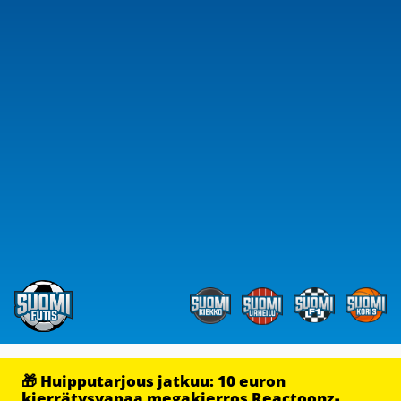
🎁 Huipputarjous jatkuu: 10 euron
kierrätysvapaa megakierros Reactoonz-