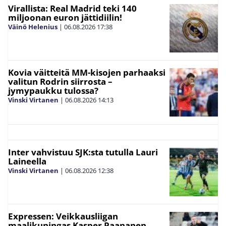
Virallista: Real Madrid teki 140
miljoonan euron jättidiilin!
Väinö Helenius
|
06.08.2026
17:38
Kovia väitteitä MM-kisojen parhaaksi
valitun Rodrin siirrosta –
jymypaukku tulossa?
Vinski Virtanen
|
06.08.2026
14:13
Inter vahvistuu SJK:sta tutulla Lauri
Laineella
Vinski Virtanen
|
06.08.2026
12:38
Expressen: Veikkausliigan
maalikuningas Kasper Paananen