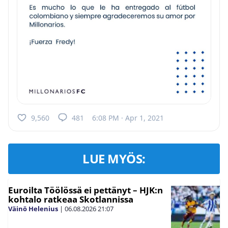
9,560
481
6:08 PM · Apr 1, 2021
LUE MYÖS:
Euroilta Töölössä ei pettänyt – HJK:n
kohtalo ratkeaa Skotlannissa
Väinö Helenius
|
06.08.2026
21:07