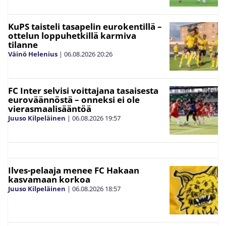
KuPS taisteli tasapelin eurokentillä –
ottelun loppuhetkillä karmiva
tilanne
Väinö Helenius
|
06.08.2026
20:26
FC Inter selvisi voittajana tasaisesta
euroväännöstä – onneksi ei ole
vierasmaalisääntöä
Juuso Kilpeläinen
|
06.08.2026
19:57
Ilves-pelaaja menee FC Hakaan
kasvamaan korkoa
Juuso Kilpeläinen
|
06.08.2026
18:57