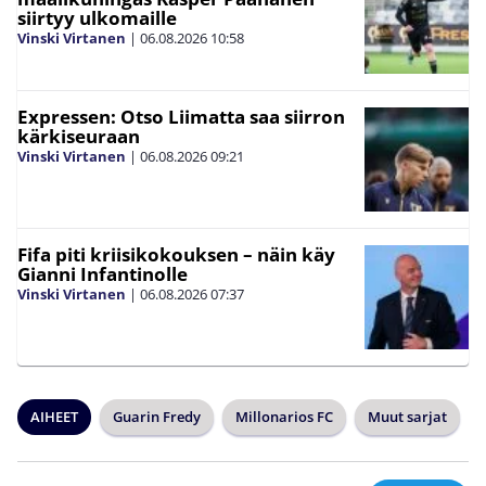
siirtyy ulkomaille
Vinski Virtanen
|
06.08.2026
10:58
Expressen: Otso Liimatta saa siirron
kärkiseuraan
Vinski Virtanen
|
06.08.2026
09:21
Fifa piti kriisikokouksen – näin käy
Gianni Infantinolle
Vinski Virtanen
|
06.08.2026
07:37
AIHEET
Guarin Fredy
Millonarios FC
Muut sarjat