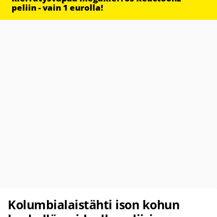
peliin - vain 1 eurolla!
Kolumbialaistähti ison kohun