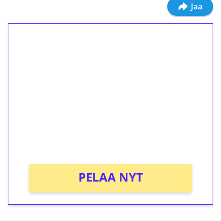
Jaa
1€ = 10€ arvosta
ilmaiskierroksia ilman
kierrätystä!
Talleta 1€
Saat heti 50 ilmaiskierrosta Tuohi 1000 -
peliin (arvo 0,20€ per kierros)!
Ei kierrätysvaatimusta!
PELAA NYT