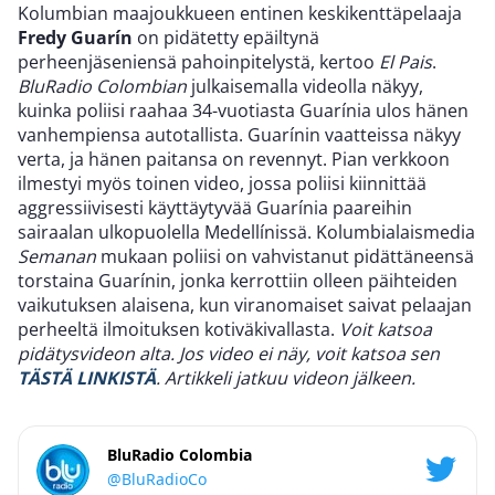
Kolumbian maajoukkueen entinen keskikenttäpelaaja
Fredy Guarín
on pidätetty epäiltynä
perheenjäseniensä pahoinpitelystä, kertoo
El Pais
.
BluRadio Colombian
julkaisemalla videolla näkyy,
kuinka poliisi raahaa 34-vuotiasta Guarínia ulos hänen
vanhempiensa autotallista. Guarínin vaatteissa näkyy
verta, ja hänen paitansa on revennyt. Pian verkkoon
ilmestyi myös toinen video, jossa poliisi kiinnittää
aggressiivisesti käyttäytyvää Guarínia paareihin
sairaalan ulkopuolella Medellínissä. Kolumbialaismedia
Semanan
mukaan poliisi on vahvistanut pidättäneensä
torstaina Guarínin, jonka kerrottiin olleen päihteiden
vaikutuksen alaisena, kun viranomaiset saivat pelaajan
perheeltä ilmoituksen kotiväkivallasta.
Voit katsoa
pidätysvideon alta. Jos video ei näy, voit katsoa sen
TÄSTÄ LINKISTÄ
.
Artikkeli jatkuu videon jälkeen.
BluRadio Colombia
@BluRadioCo