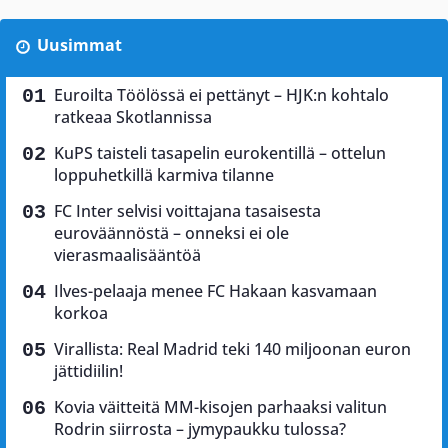
Uusimmat
Euroilta Töölössä ei pettänyt – HJK:n kohtalo
ratkeaa Skotlannissa
KuPS taisteli tasapelin eurokentillä – ottelun
loppuhetkillä karmiva tilanne
FC Inter selvisi voittajana tasaisesta
euroväännöstä – onneksi ei ole
vierasmaalisääntöä
Ilves-pelaaja menee FC Hakaan kasvamaan
korkoa
Virallista: Real Madrid teki 140 miljoonan euron
jättidiilin!
Kovia väitteitä MM-kisojen parhaaksi valitun
Rodrin siirrosta – jymypaukku tulossa?