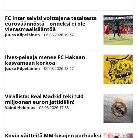
FC Inter selvisi voittajana tasaisesta
euroväännöstä – onneksi ei ole
vierasmaalisääntöä
Juuso Kilpeläinen
|
06.08.2026
19:57
Ilves-pelaaja menee FC Hakaan
kasvamaan korkoa
Juuso Kilpeläinen
|
06.08.2026
18:57
Virallista: Real Madrid teki 140
miljoonan euron jättidiilin!
Väinö Helenius
|
06.08.2026
17:38
Kovia väitteitä MM-kisojen parhaaksi