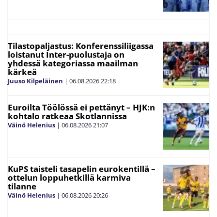
Tilastopaljastus: Konferenssiliigassa
loistanut Inter-puolustaja on
yhdessä kategoriassa maailman
kärkeä
Juuso Kilpeläinen
|
06.08.2026
22:18
Euroilta Töölössä ei pettänyt – HJK:n
kohtalo ratkeaa Skotlannissa
Väinö Helenius
|
06.08.2026
21:07
KuPS taisteli tasapelin eurokentillä –
ottelun loppuhetkillä karmiva
tilanne
Väinö Helenius
|
06.08.2026
20:26