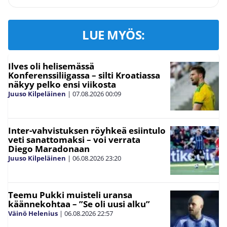
LUE MYÖS:
Ilves oli helisemässä
Konferenssiliigassa – silti Kroatiassa
näkyy pelko ensi viikosta
Juuso Kilpeläinen
|
07.08.2026
00:09
Inter-vahvistuksen röyhkeä esiintulo
veti sanattomaksi – voi verrata
Diego Maradonaan
Juuso Kilpeläinen
|
06.08.2026
23:20
Teemu Pukki muisteli uransa
käännekohtaa – ”Se oli uusi alku”
Väinö Helenius
|
06.08.2026
22:57