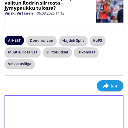
valitun Rodrin siirrosta –
jymypaukku tulossa?
Vinski Virtanen
|
06.08.2026
14:13
AIHEET
Dominic Ivan
Hajduk Split
KuPS
Muut eurosarjat
Siirtouutiset
Ulkomaat
Veikkausliiga
Jaa
1€ = 10€ arvosta
ilmaiskierroksia ilman
kierrätystä!