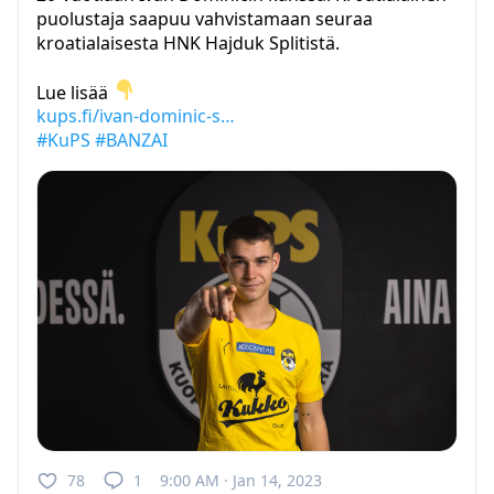
puolustaja saapuu vahvistamaan seuraa
kroatialaisesta HNK Hajduk Splitistä.
Lue lisää
kups.fi/ivan-dominic-s…
#KuPS
#BANZAI
78
1
9:00 AM · Jan 14, 2023