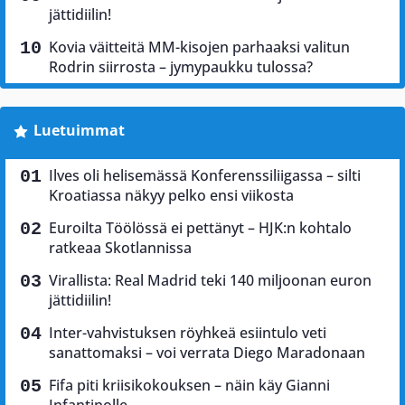
jättidiilin!
Kovia väitteitä MM-kisojen parhaaksi valitun
Rodrin siirrosta – jymypaukku tulossa?
Luetuimmat
Ilves oli helisemässä Konferenssiliigassa – silti
Kroatiassa näkyy pelko ensi viikosta
Euroilta Töölössä ei pettänyt – HJK:n kohtalo
ratkeaa Skotlannissa
Virallista: Real Madrid teki 140 miljoonan euron
jättidiilin!
Inter-vahvistuksen röyhkeä esiintulo veti
sanattomaksi – voi verrata Diego Maradonaan
Fifa piti kriisikokouksen – näin käy Gianni
Infantinolle