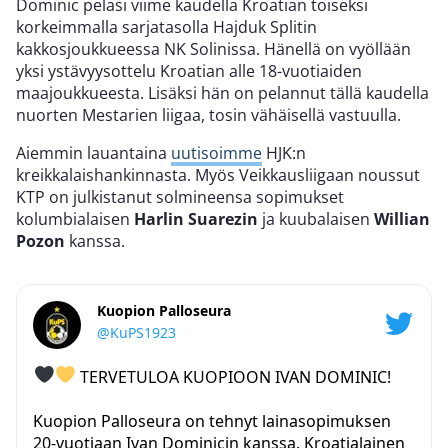
Dominic pelasi viime kaudella Kroatian toiseksi
korkeimmalla sarjatasolla Hajduk Splitin
kakkosjoukkueessa NK Solinissa. Hänellä on vyöllään
yksi ystävyysottelu Kroatian alle 18-vuotiaiden
maajoukkueesta. Lisäksi hän on pelannut tällä kaudella
nuorten Mestarien liigaa, tosin vähäisellä vastuulla.
Aiemmin lauantaina
uutisoimme
HJK:n
kreikkalaishankinnasta. Myös Veikkausliigaan noussut
KTP on julkistanut solmineensa sopimukset
kolumbialaisen
Harlin Suarezin
ja kuubalaisen
Willian
Pozon
kanssa.
Kuopion Palloseura
@KuPS1923
TERVETULOA KUOPIOON IVAN DOMINIC!
Kuopion Palloseura on tehnyt lainasopimuksen
20-vuotiaan Ivan Dominicin kanssa. Kroatialainen