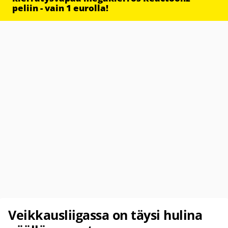
peliin - vain 1 eurolla!
Veikkausliigassa on täysi hulina