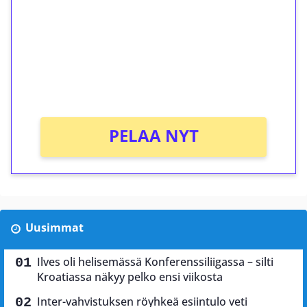
Talleta 1€
Saat heti 50 ilmaiskierrosta Tuohi 1000 -
peliin (arvo 0,20€ per kierros)!
Ei kierrätysvaatimusta!
PELAA NYT
Uusimmat
Ilves oli helisemässä Konferenssiliigassa – silti
Kroatiassa näkyy pelko ensi viikosta
Inter-vahvistuksen röyhkeä esiintulo veti