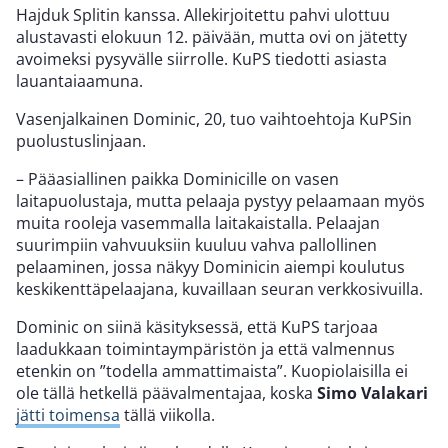
Hajduk Splitin kanssa. Allekirjoitettu pahvi ulottuu
alustavasti elokuun 12. päivään, mutta ovi on jätetty
avoimeksi pysyvälle siirrolle. KuPS tiedotti asiasta
lauantaiaamuna.
Vasenjalkainen Dominic, 20, tuo vaihtoehtoja KuPSin
puolustuslinjaan.
– Pääasiallinen paikka Dominicille on vasen
laitapuolustaja, mutta pelaaja pystyy pelaamaan myös
muita rooleja vasemmalla laitakaistalla. Pelaajan
suurimpiin vahvuuksiin kuuluu vahva pallollinen
pelaaminen, jossa näkyy Dominicin aiempi koulutus
keskikenttäpelaajana, kuvaillaan seuran verkkosivuilla.
Dominic on siinä käsityksessä, että KuPS tarjoaa
laadukkaan toimintaympäristön ja että valmennus
etenkin on ”todella ammattimaista”. Kuopiolaisilla ei
ole tällä hetkellä päävalmentajaa, koska
Simo Valakari
jätti toimensa
tällä viikolla.