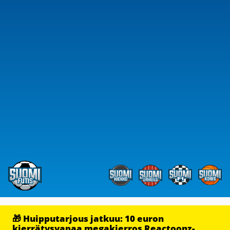
🎁 Huipputarjous jatkuu: 10 euron
kierrätysvapaa megakierros Reactoonz-