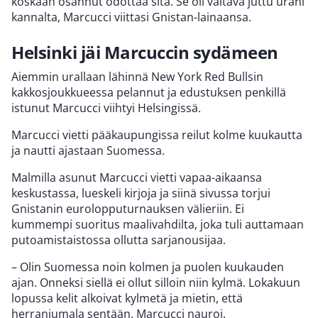
koskaan osannut odottaa sitä. Se oli valtava juttu urani
kannalta, Marcucci viittasi Gnistan-lainaansa.
Helsinki jäi Marcuccin sydämeen
Aiemmin urallaan lähinnä New York Red Bullsin
kakkosjoukkueessa pelannut ja edustuksen penkillä
istunut Marcucci viihtyi Helsingissä.
Marcucci vietti pääkaupungissa reilut kolme kuukautta
ja nautti ajastaan Suomessa.
Malmilla asunut Marcucci vietti vapaa-aikaansa
keskustassa, lueskeli kirjoja ja siinä sivussa torjui
Gnistanin eurolopputurnauksen välieriin. Ei
kummempi suoritus maalivahdilta, joka tuli auttamaan
putoamistaistossa ollutta sarjanousijaa.
– Olin Suomessa noin kolmen ja puolen kuukauden
ajan. Onneksi siellä ei ollut silloin niin kylmä. Lokakuun
lopussa kelit alkoivat kylmetä ja mietin, että
herranjumala sentään, Marcucci nauroi.