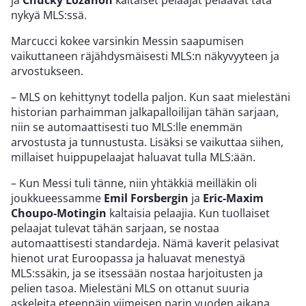
nykyä MLS:ssä.
Marcucci kokee varsinkin Messin saapumisen
vaikuttaneen räjähdysmäisesti MLS:n näkyvyyteen ja
arvostukseen.
– MLS on kehittynyt todella paljon. Kun saat mielestäni
historian parhaimman jalkapalloilijan tähän sarjaan,
niin se automaattisesti tuo MLS:lle enemmän
arvostusta ja tunnustusta. Lisäksi se vaikuttaa siihen,
millaiset huippupelaajat haluavat tulla MLS:ään.
– Kun Messi tuli tänne, niin yhtäkkiä meilläkin oli
joukkueessamme
Emil Forsbergin
ja
Eric-Maxim
Choupo-Motingin
kaltaisia pelaajia. Kun tuollaiset
pelaajat tulevat tähän sarjaan, se nostaa
automaattisesti standardeja. Nämä kaverit pelasivat
hienot urat Euroopassa ja haluavat menestyä
MLS:ssäkin, ja se itsessään nostaa harjoitusten ja
pelien tasoa. Mielestäni MLS on ottanut suuria
askeleita eteenpäin viimeisen parin vuoden aikana.