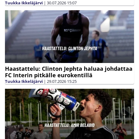
Tuukka Ikkeläjärvi
|
30.07.2026
15:07
Haastattelu: Clinton Jephta haluaa johdattaa
FC Interin pitkälle eurokentillä
Tuukka Ikkeläjärvi
|
29.07.2026
15:25