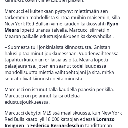
kiinnostukseen viime kauden jälkeen.
Marcucci ei kuitenkaan pystynyt miettimään sen
tarkemmin mahdollista siirtoa muihin maisemiin, sillä
New York Red Bullsin viime kauden kakkosvahti
Ryan
Meara
lopetti uransa talvella. Marcucci siirrettiin
Mearan paikalle edustusjoukkueen kakkosvahdiksi.
– Suomesta tuli jonkinlaista kiinnostusta. Gnistan
halusi pitää minut joukkueessaan. Vuodenvaihteessa
tapahtui kuitenkin erilaisia asioita. Meara lopetti
pelaajauransa, joten en saanut todellisuudessa
mahdollisuutta miettiä vaihtoehtojani ja sitä, mitkä
seurat olivat kiinnostuneita minusta.
Marcucci on istunut tällä kaudella pääosin penkillä.
Marcucci on pelannut kaksi ottelua
edustusjoukkueessa.
Marcucci debytoi MLS:ssä maaliskuussa, kun New York
Red Bulls kaatoi yli 18 000 katsojan edessä
Lorenzo
Insignen
ja
Federico Bernardeschin
tähdittämän