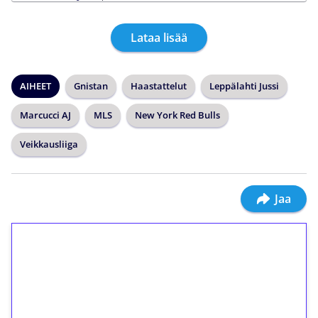
Lataa lisää
AIHEET
Gnistan
Haastattelut
Leppälahti Jussi
Marcucci AJ
MLS
New York Red Bulls
Veikkausliiga
Jaa
1€ = 10€ arvosta
ilmaiskierroksia ilman
kierrätystä!