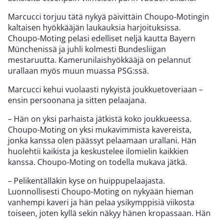
Marcucci torjuu tätä nykyä päivittäin Choupo-Motingin
kaltaisen hyökkääjän laukauksia harjoituksissa.
Choupo-Moting pelasi edelliset neljä kautta Bayern
Münchenissä ja juhli kolmesti Bundesliigan
mestaruutta. Kamerunilaishyökkääjä on pelannut
urallaan myös muun muassa PSG:ssä.
Marcucci kehui vuolaasti nykyistä joukkuetoveriaan –
ensin persoonana ja sitten pelaajana.
– Hän on yksi parhaista jätkistä koko joukkueessa.
Choupo-Moting on yksi mukavimmista kavereista,
jonka kanssa olen päässyt pelaamaan urallani. Hän
huolehtii kaikista ja keskustelee ilomielin kaikkien
kanssa. Choupo-Moting on todella mukava jätkä.
– Pelikentälläkin kyse on huippupelaajasta.
Luonnollisesti Choupo-Moting on nykyään hieman
vanhempi kaveri ja hän pelaa ysikymppisiä viikosta
toiseen, joten kyllä sekin näkyy hänen kropassaan. Hän