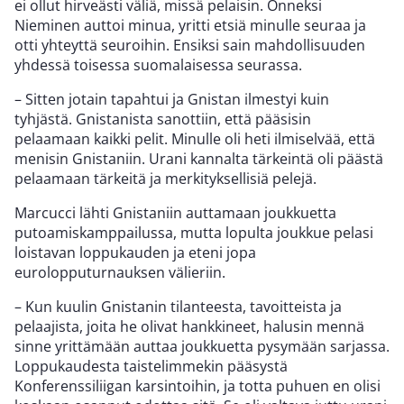
ei ollut hirveästi väliä, missä pelaisin. Onneksi
Nieminen auttoi minua, yritti etsiä minulle seuraa ja
otti yhteyttä seuroihin. Ensiksi sain mahdollisuuden
yhdessä toisessa suomalaisessa seurassa.
– Sitten jotain tapahtui ja Gnistan ilmestyi kuin
tyhjästä. Gnistanista sanottiin, että pääsisin
pelaamaan kaikki pelit. Minulle oli heti ilmiselvää, että
menisin Gnistaniin. Urani kannalta tärkeintä oli päästä
pelaamaan tärkeitä ja merkityksellisiä pelejä.
Marcucci lähti Gnistaniin auttamaan joukkuetta
putoamiskamppailussa, mutta lopulta joukkue pelasi
loistavan loppukauden ja eteni jopa
eurolopputurnauksen välieriin.
– Kun kuulin Gnistanin tilanteesta, tavoitteista ja
pelaajista, joita he olivat hankkineet, halusin mennä
sinne yrittämään auttaa joukkuetta pysymään sarjassa.
Loppukaudesta taistelimmekin pääsystä
Konferenssiliigan karsintoihin, ja totta puhuen en olisi