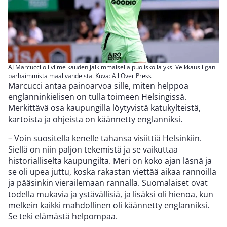
AJ Marcucci oli viime kauden jälkimmäisellä puoliskolla yksi Veikkausliigan
parhaimmista maalivahdeista. Kuva: All Over Press
Marcucci antaa painoarvoa sille, miten helppoa
englanninkielisen on tulla toimeen Helsingissä.
Merkittävä osa kaupungilla löytyvistä katukylteistä,
kartoista ja ohjeista on käännetty englanniksi.
– Voin suositella kenelle tahansa visiittiä Helsinkiin.
Siellä on niin paljon tekemistä ja se vaikuttaa
historialliselta kaupungilta. Meri on koko ajan läsnä ja
se oli upea juttu, koska rakastan viettää aikaa rannoilla
ja pääsinkin vierailemaan rannalla. Suomalaiset ovat
todella mukavia ja ystävällisiä, ja lisäksi oli hienoa, kun
melkein kaikki mahdollinen oli käännetty englanniksi.
Se teki elämästä helpompaa.