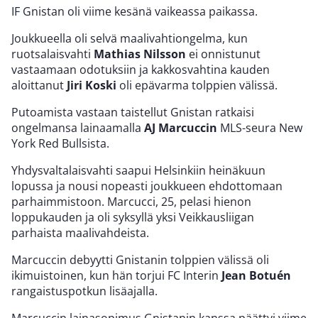
IF Gnistan oli viime kesänä vaikeassa paikassa.
Joukkueella oli selvä maalivahtiongelma, kun
ruotsalaisvahti
Mathias Nilsson
ei onnistunut
vastaamaan odotuksiin ja kakkosvahtina kauden
aloittanut
Jiri Koski
oli epävarma tolppien välissä.
Putoamista vastaan taistellut Gnistan ratkaisi
ongelmansa lainaamalla
AJ Marcuccin
MLS-seura New
York Red Bullsista.
Yhdysvaltalaisvahti saapui Helsinkiin heinäkuun
lopussa ja nousi nopeasti joukkueen ehdottomaan
parhaimmistoon. Marcucci, 25, pelasi hienon
loppukauden ja oli syksyllä yksi Veikkausliigan
parhaista maalivahdeista.
Marcuccin debyytti Gnistanin tolppien välissä oli
ikimuistoinen, kun hän torjui FC Interin
Jean
Botuén
rangaistuspotkun lisäajalla.
Marcuccin lainasopimus Gnistanin kanssa päättyi viime