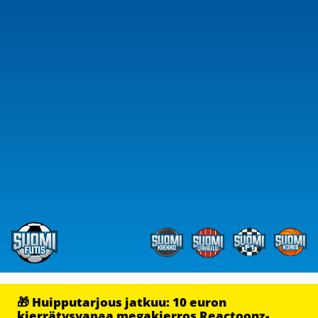
🎁 Huipputarjous jatkuu: 10 euron
kierrätysvapaa megakierros Reactoonz-