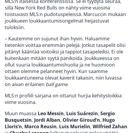
MLS:n itäisessä konferenssissa. Se ei tyydytä seuraa,
sillä New York Red Bulls on nähty viime vuosina
toistuvasti MLS:n pudotuspeleissä. Marcuccin mukaan
joukkueen loukkaantumisongelmat heijastuvat
tuloksiin.
– Kautemme on sujunut ihan hyvin. Haluamme
tietenkin voittaa enemmän pelejä. Jotkut tasapelit olisi
pitänyt kääntää voitoiksi ja tappiot tasapeleiksi. Ei ole
kuitenkaan mitään syytä panikoida. Joukkueessa on
ollut suuria loukkaantumishuolia ja ne huomioon
ottaen olemme pelanneet hyvin. Kun saamme
loukkaantuneena olevat kaverit takaisin, niin luvassa
on aivan erilainen
ball game
.
MLS:n profiili sarjana on ottanut hurjia kehitysloikkia
viime vuosina.
Muun muassa
Leo Messin
,
Luis Suárezin
,
Sergio
Busquetsin
,
Jordi Alban
,
Olivier Giroud’n
,
Hugo
Lloris’n
,
Marco Reusin
,
Luis Murielin
,
Wilfried Zahan
ja
Chucky Lozanon
kaltaiset pelaajat pelaavat tätä