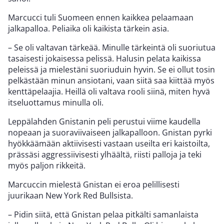
Marcucci tuli Suomeen ennen kaikkea pelaamaan
jalkapalloa. Peliaika oli kaikista tärkein asia.
– Se oli valtavan tärkeää. Minulle tärkeintä oli suoriutua
tasaisesti jokaisessa pelissä. Halusin pelata kaikissa
peleissä ja mielestäni suoriuduin hyvin. Se ei ollut tosin
pelkästään minun ansiotani, vaan siitä saa kiittää myös
kenttäpelaajia. Heillä oli valtava rooli siinä, miten hyvä
itseluottamus minulla oli.
Leppälahden Gnistanin peli perustui viime kaudella
nopeaan ja suoraviivaiseen jalkapalloon. Gnistan pyrki
hyökkäämään aktiivisesti vastaan useilta eri kaistoilta,
prässäsi aggressiivisesti ylhäältä, riisti palloja ja teki
myös paljon rikkeitä.
Marcuccin mielestä Gnistan ei eroa pelillisesti
juurikaan New York Red Bullsista.
– Pidin siitä, että Gnistan pelaa pitkälti samanlaista