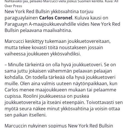
Nähtäväksi jää, pelaako Marcucci vielä joskus Suomen kentillä. Kuva: All
Over Press
New York Red Bullsin ykkösvahtina torjuu
paraguaylainen
Carlos Coronel
. Kuluva kausi on
Paraguayn A-maajoukkuevahdille viides New York Red
Bullsin pelaavana maalivahtina.
Marcucci keskittyy tukemaan joukkuetovereitaan,
mutta tekee kovasti töitä noustakseen jossain
vaiheessa joukkueen ykkösvahdiksi.
– Minulle tärkeintä on olla hyvä joukkuetoveri. Se on
sama juttu jokaisen vähemmän pelaavan pelaajan
kohdalla. On todella tärkeää olla hyvä joukkuetoveri
muille. Olen aina valmis uuteen näytönpaikkaan, kun
Carlos menee maajoukkueen mukaan tai pelaamme
cupissa. Roolini joukkueessa on puskea
joukkuetovereita ja itseäni eteenpäin. Toivottavasti sen
myötä seura näkee minut ykkösvahtina ja voisin ottaa
sen paikan itselleni.
Marcuccin nykyinen sopimus New York Red Bullsin