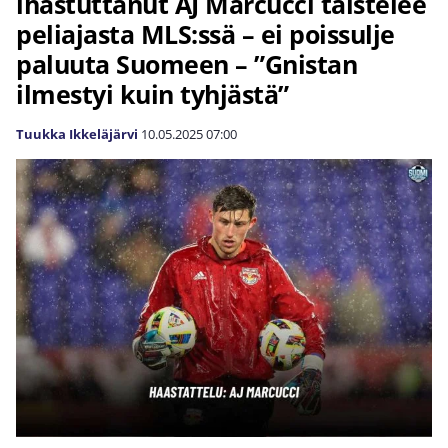
ihastuttanut AJ Marcucci taistelee
peliajasta MLS:ssä – ei poissulje
paluuta Suomeen – ”Gnistan
ilmestyi kuin tyhjästä”
Tuukka Ikkeläjärvi
10.05.2025
07:00