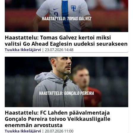
Haastattelu: Tomas Galvez kertoi miksi
valitsi Go Ahead Eaglesin uudeksi seurakseen
Tuukka Ikkeläjärvi
|
23.07.2026
14:48
Haastattelu: FC Lahden päävalmentaja
Gonçalo Pereira toivoo Veikkausliigalle
enemmän arvostusta
Tuukka Ikkeläjärvi
|
20.07.2026
11:00