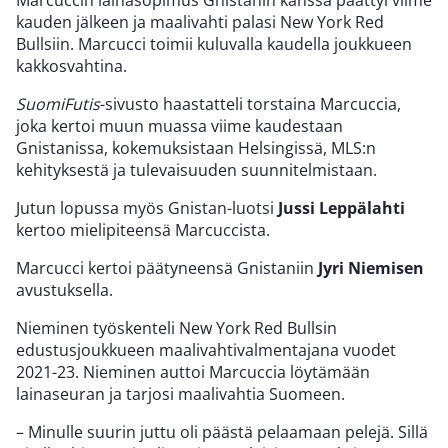
kauden jälkeen ja maalivahti palasi New York Red
Bullsiin. Marcucci toimii kuluvalla kaudella joukkueen
kakkosvahtina.
SuomiFutis
-sivusto haastatteli torstaina Marcuccia,
joka kertoi muun muassa viime kaudestaan
Gnistanissa, kokemuksistaan Helsingissä, MLS:n
kehityksestä ja tulevaisuuden suunnitelmistaan.
Jutun lopussa myös Gnistan-luotsi
Jussi Leppälahti
kertoo mielipiteensä Marcuccista.
Marcucci kertoi päätyneensä Gnistaniin
Jyri Niemisen
avustuksella.
Nieminen työskenteli New York Red Bullsin
edustusjoukkueen maalivahtivalmentajana vuodet
2021-23. Nieminen auttoi Marcuccia löytämään
lainaseuran ja tarjosi maalivahtia Suomeen.
– Minulle suurin juttu oli päästä pelaamaan pelejä. Sillä