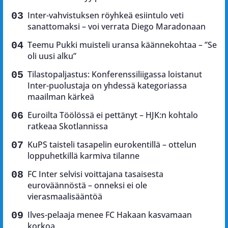
Inter-vahvistuksen röyhkeä esiintulo veti
sanattomaksi – voi verrata Diego Maradonaan
Teemu Pukki muisteli uransa käännekohtaa – ”Se
oli uusi alku”
Tilastopaljastus: Konferenssiliigassa loistanut
Inter-puolustaja on yhdessä kategoriassa
maailman kärkeä
Euroilta Töölössä ei pettänyt – HJK:n kohtalo
ratkeaa Skotlannissa
KuPS taisteli tasapelin eurokentillä – ottelun
loppuhetkillä karmiva tilanne
FC Inter selvisi voittajana tasaisesta
euroväännöstä – onneksi ei ole
vierasmaalisääntöä
Ilves-pelaaja menee FC Hakaan kasvamaan
korkoa