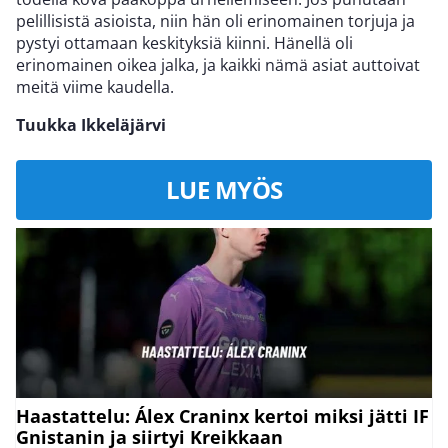
pelillisistä asioista, niin hän oli erinomainen torjuja ja
pystyi ottamaan keskityksiä kiinni. Hänellä oli
erinomainen oikea jalka, ja kaikki nämä asiat auttoivat
meitä viime kaudella.
Tuukka Ikkeläjärvi
LUE MYÖS
Haastattelu: Álex Craninx kertoi miksi jätti IF
Gnistanin ja siirtyi Kreikkaan