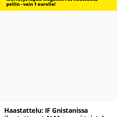
peliin - vain 1 eurolla!
Haastattelu: IF Gnistanissa