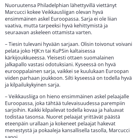
Nuoruutensa Philadelphian lähettyvillä viettänyt
Marcucci kokee Veikkausliigan olevan hyvä
ensimmäinen askel Euroopassa. Sarja ei ole liian
vaativa, mutta tarpeeksi hyvä kehittymistä ja
seuraavan askeleen ottamista varten.
– Tiesin tulevani hyvään sarjaan. Olisin toivonut voivani
pelata joko HJK:n tai KuPSin kaltaisessa
kärkijoukkueessa. Yleisesti ottaen suomalainen
jalkapallo vastasi odotuksiani. Kyseessä on hyvä
eurooppalainen sarja, vaikkei se kuulukaan Euroopan
viiden parhaan joukkoon. Silti kyseessä on todella hyvä
ja kilpailukykyinen sarja.
– Veikkausliiga on hieno ensimmäinen askel pelaajalle
Euroopassa, joka tähtää tulevaisuudessa parempiin
sarjoihin. Kaikki kilpailevat todella kovaa ja haluavat
todistaa tasonsa. Nuoret pelaajat yrittävät päästä
eteenpäin urallaan ja kokeneet pelaajat hakevat
menestystä ja pokaaleja kansallisella tasolla, Marcucci
sanoi.