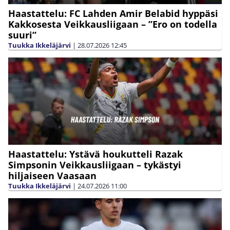
Haastattelu: FC Lahden Amir Belabid hyppäsi
Kakkosesta Veikkausliigaan – ”Ero on todella
suuri”
Tuukka Ikkeläjärvi
|
28.07.2026
12:45
Haastattelu: Ystävä houkutteli Razak
Simpsonin Veikkausliigaan – tykästyi
hiljaiseen Vaasaan
Tuukka Ikkeläjärvi
|
24.07.2026
11:00