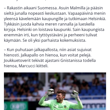
– Rakastin aikaani Suomessa. Asuin Malmilla ja pääsin
sieltä junalla nopeasti keskustaan. Vapaapäivinä menin
yleensä kävelemään kaupungille ja tutkimaan Helsinkiä.
Tykkäsin juoda kahvia meren rannalla ja lueskella
kirjoja. Helsinki on loistava kaupunki. Sain kaupungista
enemmän irti, kun tyttöystäväni ja perheeni tulivat
käymään. Se oli yksi parhaista kokemuksista.
– Kun puhutaan jalkapallosta, niin asiat sujuivat
hienosti. Jalkapallo on hienoa, kun voitat pelejä.
Joukkuetoverit tekivät ajastani Gnistanissa todella
hienoa, Marcucci kiitteli.