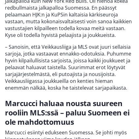
jalkapalloa kuin New York Red Bulls. Oli hienoa kokea
redbullmaista jalkapalloa Suomessa. En päässyt
pelaamaan HJK:n ja KuPSin kaltaisia kärkiseuroja
vastaan, mutta kokonaisvaltaisesti voin sanoa kaikkien
vastustajien kilpailleen todella kovaa meitä vastaan.
Kyse oli todella hyvistä pelaajista ja joukkueista.
– Sanoisin, että Veikkausliiga ja MLS ovat juuri sellaisia
sarjoja, jotka vastaavat ennakko-odotuksia. Puhumme
hyvin kilpailullisista sarjoista, joissa kaikki joukkueet ja
pelaavat haluavat taistella. Suurimmat erot löytyvät
sarjajärjestelmästä, eli putoajista ja nousijoista.
Veikkausliigassa joukkueilla on kenties hieman
enemmän nälkää, koska he taistelevat sarjapaikasta.
Marcucci haluaa nousta suureen
rooliin MLS:ssä – paluu Suomeen ei
ole mahdottomuus
Marcucci esiintyi edukseen Suomessa. Se johti myös