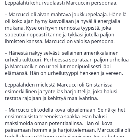
Leppälahti kehui vuolaasti Marcuccin persoonaa.
– Marcucci oli aivan mahtava joukkuepelaaja. Hänellä
oli koko ajan hymy kasvoillaan ja hyvällä energialla
mukana. Kyse on hyvin rennosta tyypistä, joka
sopeutui nopeasti tänne ja tykkäsi jutella paljon
ihmisten kanssa. Marcucci on valoisa persoona.
– Hänestä näkyy selvästi sellainen amerikkalainen
urheilukulttuuri. Perheessä seurataan paljon urheilua
ja Marcuccikin on urheillut monipuolisesti läpi
elämänsä. Hän on urheilutyyppi henkeen ja vereen.
Leppälahden mielestä Marcucci oli Gnistanissa
esimerkillinen ja työteliäs harjoittelija, joka halusi
testata rajojaan ja kehittyä maalivahtina.
– Marcucci oli todella kova kilpailemaan. Se näkyi heti
ensimmäisistä treeneistä saakka. Hän halusi
maksimoida oman potentiaalinsa. Hän oli kova
painamaan hommia ja harjoittelemaan. Marcuccilla oli
todella kova pääkoppa urheilemiseen. Jos puhutaan