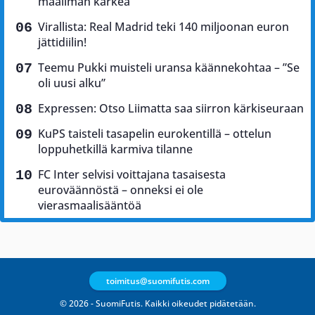
maailman kärkeä
Virallista: Real Madrid teki 140 miljoonan euron
jättidiilin!
Teemu Pukki muisteli uransa käännekohtaa – ”Se
oli uusi alku”
Expressen: Otso Liimatta saa siirron kärkiseuraan
KuPS taisteli tasapelin eurokentillä – ottelun
loppuhetkillä karmiva tilanne
FC Inter selvisi voittajana tasaisesta
euroväännöstä – onneksi ei ole
vierasmaalisääntöä
toimitus@suomifutis.com
© 2026 - SuomiFutis. Kaikki oikeudet pidätetään.