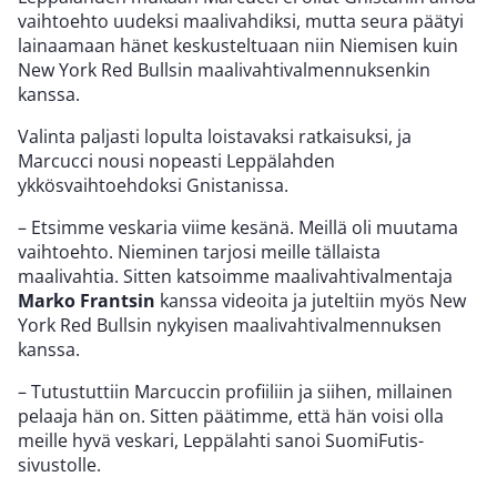
vaihtoehto uudeksi maalivahdiksi, mutta seura päätyi
lainaamaan hänet keskusteltuaan niin Niemisen kuin
New York Red Bullsin maalivahtivalmennuksenkin
kanssa.
Valinta paljasti lopulta loistavaksi ratkaisuksi, ja
Marcucci nousi nopeasti Leppälahden
ykkösvaihtoehdoksi Gnistanissa.
– Etsimme veskaria viime kesänä. Meillä oli muutama
vaihtoehto. Nieminen tarjosi meille tällaista
maalivahtia. Sitten katsoimme maalivahtivalmentaja
Marko Frantsin
kanssa videoita ja juteltiin myös New
York Red Bullsin nykyisen maalivahtivalmennuksen
kanssa.
– Tutustuttiin Marcuccin profiiliin ja siihen, millainen
pelaaja hän on. Sitten päätimme, että hän voisi olla
meille hyvä veskari, Leppälahti sanoi SuomiFutis-
sivustolle.