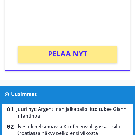
Talleta 1€
Saat heti 50 ilmaiskierrosta Tuohi 1000 -
peliin (arvo 0,20€ per kierros)!
Ei kierrätysvaatimusta!
PELAA NYT
Uusimmat
Juuri nyt: Argentiinan jalkapalloliitto tukee Gianni
Infantinoa
Ilves oli helisemässä Konferenssiliigassa – silti
Kroatiassa näkyy pelko ensi viikosta