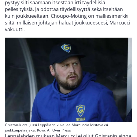
pystyy silti saamaan itsestään irti täydellisiä
peliesityksiä, ja odottaa täydellisyyttä sekä itseltään
kuin joukkueeltaan. Choupo-Moting on malliesimerkki
siitä, millaisen johtajan haluat joukkueeseesi, Marcucci
vakuutti.
Gnistan-luotsi Jussi Leppälahti kuvailee Marcuccia loistavaksi
joukkuepelaajaksi. Kuva: All Over Press
Leppälahden mukaan Marcucci ei ollut Gnistanin ainoa