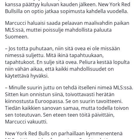
kanssa päättyy kuluvan kauden jälkeen. New York Red
Bullsilla on optio jatkaa sopimusta kahdella vuodella.
Marcucci haluaisi saada pelaavan maalivahdin paikan
MLS:ssä, muttei poissulje mahdollista paluuta
Suomeen.
– Jos totta puhutaan, niin sitä ovea ei ole missään
nimessä suljettu. Mitä ikinä tapahtuukaan,
tapahtukoot. En sulje sitä ovea. Peliura kestää lopulta
niin vähän aikaa, että kaikki mahdollisuudet on
käytettävä hyväksi.
– Minulle suurin juttu on tehdä itselleni nimeä MLS:ssä.
Sitten kun onnistun siinä, toivottavasti herätän
kiinnostusta Euroopassa. Se on suurin tavoitteeni.
Tiedän kaikkien sanovan samaa, mutta todella toivon
sen toteutuvan. Sen eteen teen töitä päivittäin,
Marcucci vakuutti.
New York Red Bulls on parhaillaan kymmenentenä