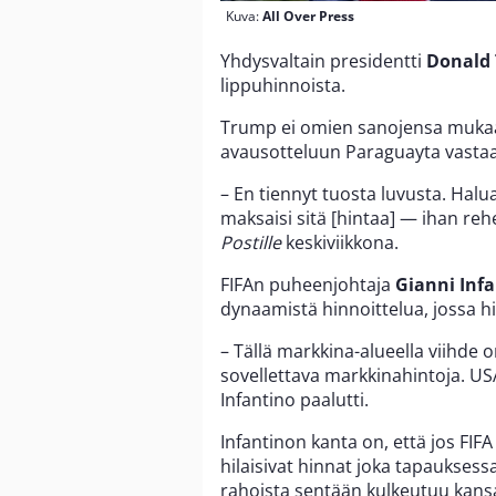
Kuva:
All Over Press
Yhdysvaltain presidentti
Donald
lippuhinnoista.
Trump ei omien sanojensa mukaan 
avausotteluun Paraguayta vastaan
– En tiennyt tuosta luvusta. Halu
maksaisi sitä [hintaa] — ihan reh
Postille
keskiviikkona.
FIFAn puheenjohtaja
Gianni Inf
dynaamistä hinnoittelua, jossa 
– Tällä markkina-alueella viihde
sovellettava markkinahintoja. USA
Infantino paalutti.
Infantinon kanta on, että jos FIFA
hilaisivat hinnat joka tapauksess
rahoista sentään kulkeutuu kansainv