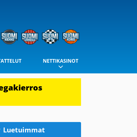
TATTELUT
NETTIKASINOT
egakierros
Luetuimmat