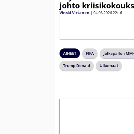
johto kriisikokouk
Vinski Virtanen
|
04.08.2026
22:16
AIHEET
FIFA
Jalkapallon MM-
Trump Donald
Ulkomaat
1€ = 10€ arvosta 
kierrätystä!
Talleta 1€