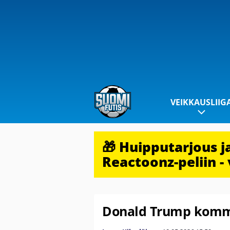
VEIKKAUSLIIG
🎁 Huipputarjous 
Reactoonz-peliin - 
Donald Trump komme