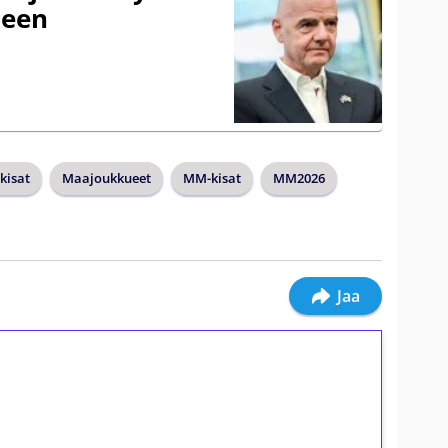
seen
kisat
Maajoukkueet
MM-kisat
MM2026
Jaa
ilmaiskierroksia ilman