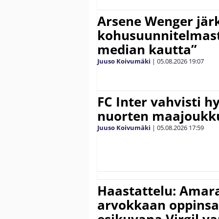
Arsene Wenger järk
kohusuunnitelmasta
median kautta”
Juuso Koivumäki
|
05.08.2026
19:07
FC Inter vahvisti 
nuorten maajoukk
Juuso Koivumäki
|
05.08.2026
17:59
Haastattelu: Amara
arvokkaan oppinsa 