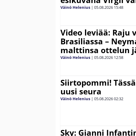
esikuvana Virgil va
Väinö Helenius
|
05.08.2026
15:48
Video leviää: Raju 
Brasiliassa – Neym
malttinsa ottelun 
Väinö Helenius
|
05.08.2026
12:58
Siirtopommi! Tässä
uusi seura
Väinö Helenius
|
05.08.2026
02:32
Sky: Gianni Infantin