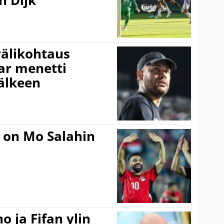
n Dijk
välikohtaus
ar menetti
jälkeen
 on Mo Salahin
o ja Fifan ylin