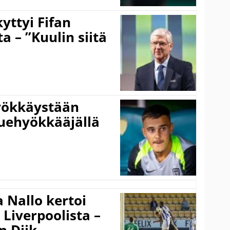
yttyi Fifan
 – ”Kuulin siitä
hyökkäystään
uehyökkääjällä
 Nallo kertoi
Liverpoolista –