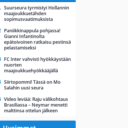
Suurseura tyrmistyi Hollannin
maajoukkuetähden
sopimusvaatimuksista
Paniikkinappula pohjassa!
Gianni Infantinolta
epätoivoinen ratkaisu pestinsä
pelastamiseksi
FC Inter vahvisti hyökkäystään
nuorten
maajoukkuehyökkääjällä
Siirtopommi! Tässä on Mo
Salahin uusi seura
Video leviää: Raju välikohtaus
Brasiliassa – Neymar menetti
malttinsa ottelun jälkeen
Uusimmat