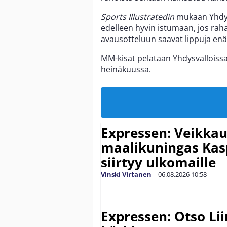
Sports Illustratedin
mukaan Yhdys
edelleen hyvin istumaan, jos raha
avausotteluun saavat lippuja enä
MM-kisat pelataan Yhdysvalloissa
heinäkuussa.
Expressen: Veikkau
maalikuningas Ka
siirtyy ulkomaille
Vinski Virtanen
|
06.08.2026
10:58
Expressen: Otso Lii