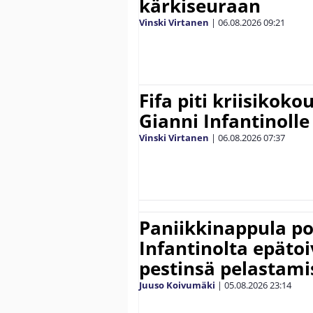
kärkiseuraan
Vinski Virtanen
|
06.08.2026
09:21
Fifa piti kriisikok
Gianni Infantinolle
Vinski Virtanen
|
06.08.2026
07:37
Paniikkinappula po
Infantinolta epäto
pestinsä pelastami
Juuso Koivumäki
|
05.08.2026
23:14