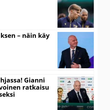
ouksen – näin käy
hjassa! Gianni
ivoinen ratkaisu
seksi