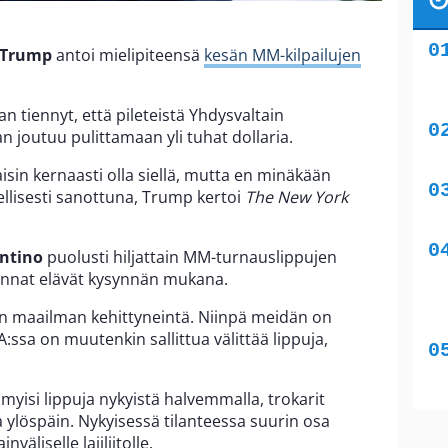
 Trump
antoi mielipiteensä
kesän MM-kilpailujen
tiennyt, että pileteistä Yhdysvaltain
 joutuu pulittamaan yli tuhat dollaria.
aisin kernaasti olla siellä, mutta en minäkään
ellisesti sanottuna, Trump kertoi
The New York
antino
puolusti hiljattain MM-turnauslippujen
hinnat elävät kysynnän mukana.
 on maailman kehittyneintä. Niinpä meidän on
:ssa on muutenkin sallittua välittää lippuja,
 myisi lippuja nykyistä halvemmalla, trokarit
a ylöspäin. Nykyisessä tilanteessa suurin osa
äliselle lajiliitolle.