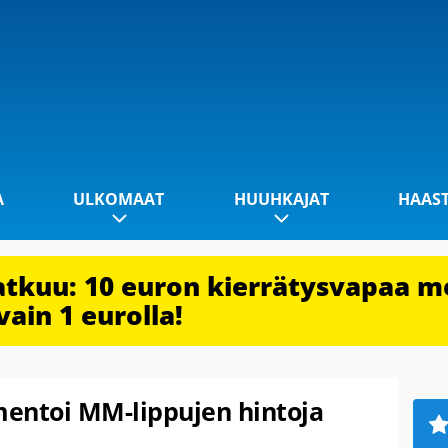
A
ULKOMAAT
HUUHKAJAT
HAAS
jatkuu: 10 euron kierrätysvapaa m
vain 1 eurolla!
ntoi MM-lippujen hintoja