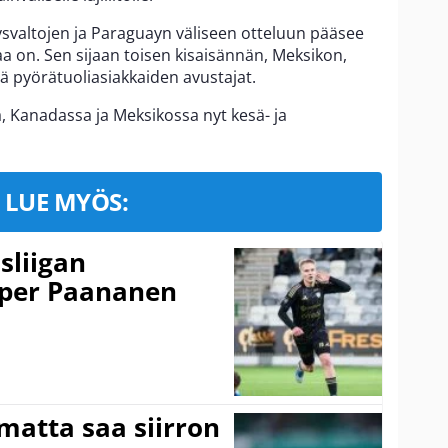
valtojen ja Paraguayn väliseen otteluun pääsee
a on. Sen sijaan toisen kisaisännän, Meksikon,
ä pyörätuoliasiakkaiden avustajat.
, Kanadassa ja Meksikossa nyt kesä- ja
LUE MYÖS:
sliigan
sper Paananen
matta saa siirron