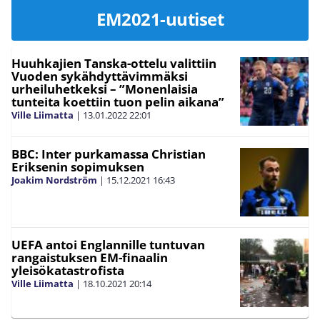
EM2021-uutiset
Huuhkajien Tanska-ottelu valittiin
Vuoden sykähdyttävimmäksi
urheiluhetkeksi – ”Monenlaisia
tunteita koettiin tuon pelin aikana”
Ville Liimatta
|
13.01.2022
22:01
BBC: Inter purkamassa Christian
Eriksenin sopimuksen
Joakim Nordström
|
15.12.2021
16:43
UEFA antoi Englannille tuntuvan
rangaistuksen EM-finaalin
yleisökatastrofista
Ville Liimatta
|
18.10.2021
20:14