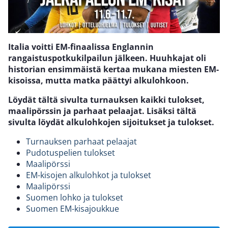
Italia voitti EM-finaalissa Englannin
rangaistuspotkukilpailun jälkeen.
Huuhkajat oli
historian ensimmäistä kertaa mukana miesten EM-
kisoissa, mutta matka päättyi alkulohkoon.
Löydät tältä sivulta turnauksen kaikki tulokset,
maalipörssin ja parhaat pelaajat. Lisäksi tältä
sivulta löydät alkulohkojen sijoitukset ja tulokset.
Turnauksen parhaat pelaajat
Pudotuspelien tulokset
Maalipörssi
EM-kisojen alkulohkot ja tulokset
Maalipörssi
Suomen lohko ja tulokset
Suomen EM-kisajoukkue