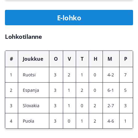
E-lohko
Lohkotilanne
#
Joukkue
O
V
T
H
M
P
1
Ruotsi
3
2
1
0
4-2
7
2
Espanja
3
1
2
0
6-1
5
3
Slovakia
3
1
0
2
2-7
3
4
Puola
3
0
1
2
4-6
1