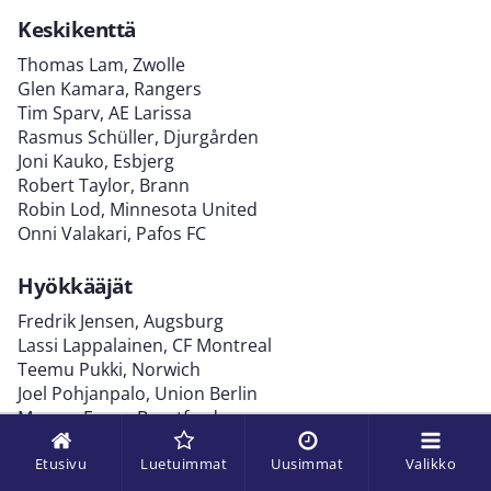
Keskikenttä
Thomas Lam, Zwolle
Glen Kamara, Rangers
Tim Sparv, AE Larissa
Rasmus Schüller, Djurgården
Joni Kauko, Esbjerg
Robert Taylor, Brann
Robin Lod, Minnesota United
Onni Valakari, Pafos FC
Hyökkääjät
Fredrik Jensen, Augsburg
Lassi Lappalainen, CF Montreal
Teemu Pukki, Norwich
Joel Pohjanpalo, Union Berlin
Marcus Forss, Brentford
* = Niko Hämäläinen kutsuttiin joukkueeseen, kun Sauli
Etusivu
Luetuimmat
Uusimmat
Valikko
Väisänen jäi pois loukkaantumisen takia.