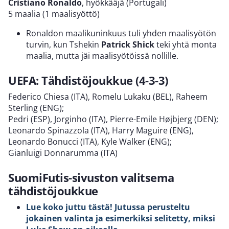
Cristiano Ronaldo
, hyökkääjä (Portugali)
5 maalia (1 maalisyöttö)
Ronaldon maalikuninkuus tuli yhden maalisyötön
turvin, kun Tshekin
Patrick Shick
teki yhtä monta
maalia, mutta jäi maalisyötöissä nollille.
UEFA: Tähdistöjoukkue (4-3-3)
Federico Chiesa (ITA), Romelu Lukaku (BEL), Raheem
Sterling (ENG);
Pedri (ESP), Jorginho (ITA), Pierre-Emile Højbjerg (DEN);
Leonardo Spinazzola (ITA), Harry Maguire (ENG),
Leonardo Bonucci (ITA), Kyle Walker (ENG);
Gianluigi Donnarumma (ITA)
SuomiFutis-sivuston valitsema
tähdistöjoukkue
Lue koko juttu tästä! Jutussa perusteltu
jokainen valinta ja esimerkiksi selitetty, miksi