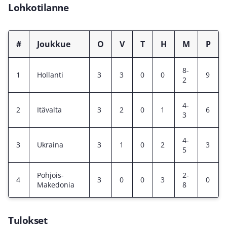
Lohkotilanne
#
Joukkue
O
V
T
H
M
P
8-
1
Hollanti
3
3
0
0
9
2
4-
2
Itävalta
3
2
0
1
6
3
4-
3
Ukraina
3
1
0
2
3
5
Pohjois-
2-
4
3
0
0
3
0
Makedonia
8
Tulokset