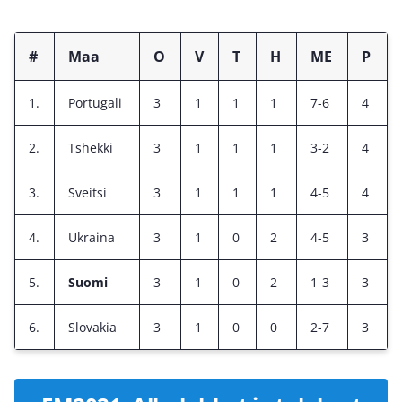
#
Maa
O
V
T
H
ME
P
1.
Portugali
3
1
1
1
7-6
4
2.
Tshekki
3
1
1
1
3-2
4
3.
Sveitsi
3
1
1
1
4-5
4
4.
Ukraina
3
1
0
2
4-5
3
5.
Suomi
3
1
0
2
1-3
3
6.
Slovakia
3
1
0
0
2-7
3