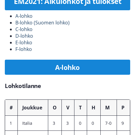
EM2021: Alkulohkot ja tulokset
A-lohko
B-lohko (Suomen lohko)
C-lohko
D-lohko
E-lohko
F-lohko
A-lohko
Lohkotilanne
#
Joukkue
O
V
T
H
M
P
1
Italia
3
3
0
0
7-0
9