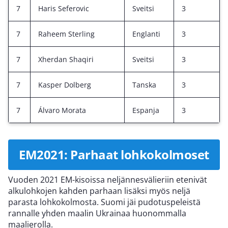
7
Haris Seferovic
Sveitsi
3
7
Raheem Sterling
Englanti
3
7
Xherdan Shaqiri
Sveitsi
3
7
Kasper Dolberg
Tanska
3
7
Álvaro Morata
Espanja
3
EM2021: Parhaat lohkokolmoset
Vuoden 2021 EM-kisoissa neljännesvälieriin etenivät
alkulohkojen kahden parhaan lisäksi myös neljä
parasta lohkokolmosta. Suomi jäi pudotuspeleistä
rannalle yhden maalin Ukrainaa huonommalla
maalierolla.