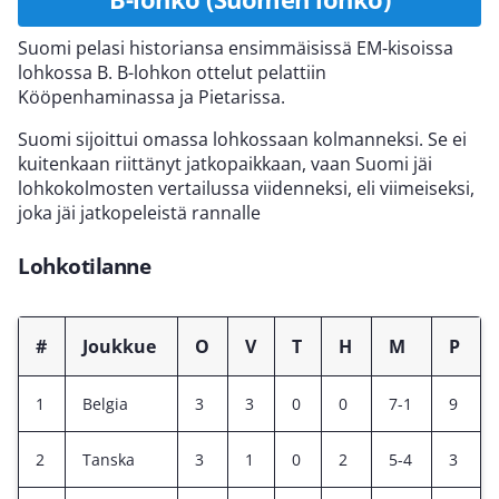
Suomi pelasi historiansa ensimmäisissä EM-kisoissa
lohkossa B. B-lohkon ottelut pelattiin
Kööpenhaminassa ja Pietarissa.
Suomi sijoittui omassa lohkossaan kolmanneksi. Se ei
kuitenkaan riittänyt jatkopaikkaan, vaan Suomi jäi
lohkokolmosten vertailussa viidenneksi, eli viimeiseksi,
joka jäi jatkopeleistä rannalle
Lohkotilanne
#
Joukkue
O
V
T
H
M
P
1
Belgia
3
3
0
0
7-1
9
2
Tanska
3
1
0
2
5-4
3