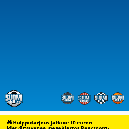
🎁 Huipputarjous jatkuu: 10 euron
kierrätysvapaa megakierros Reactoonz-