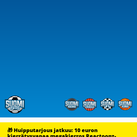
🎁 Huipputarjous jatkuu: 10 euron
kierrätysvapaa megakierros Reactoonz-