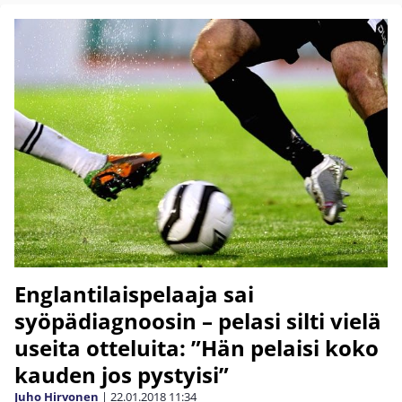
Englantilaispelaaja sai
syöpädiagnoosin – pelasi silti vielä
useita otteluita: ”Hän pelaisi koko
kauden jos pystyisi”
Juho Hirvonen
|
22.01.2018
11:34