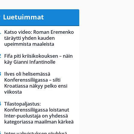
Luetuimmat
Katso video: Roman Eremenko
täräytti yhden kauden
upeimmista maaleista
Fifa piti kriisikokouksen – näin
käy Gianni Infantinolle
Ilves oli helisemässä
Konferenssiliigassa – silti
Kroatiassa näkyy pelko ensi
viikosta
Tilastopaljastus:
Konferenssiliigassa loistanut
Inter-puolustaja on yhdessä
kategoriassa maailman kärkeä
Inter-vahvistuksen röyhkeä