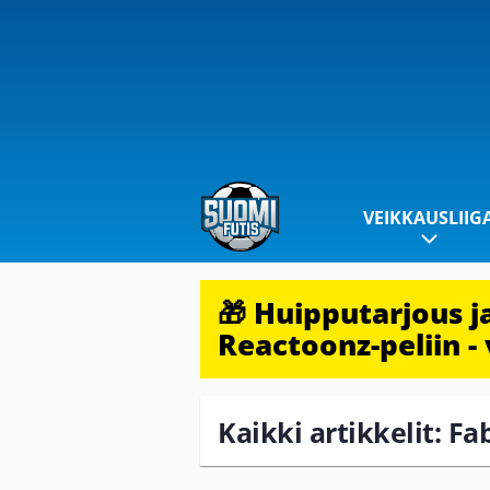
VEIKKAUSLIIG
🎁 Huipputarjous 
Reactoonz-peliin - 
Kaikki artikkelit: F