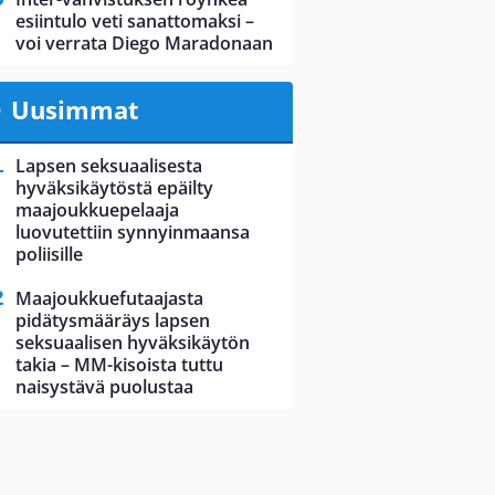
esiintulo veti sanattomaksi –
voi verrata Diego Maradonaan
Uusimmat
Lapsen seksuaalisesta
hyväksikäytöstä epäilty
maajoukkuepelaaja
luovutettiin synnyinmaansa
poliisille
Maajoukkuefutaajasta
pidätysmääräys lapsen
seksuaalisen hyväksikäytön
takia – MM-kisoista tuttu
naisystävä puolustaa