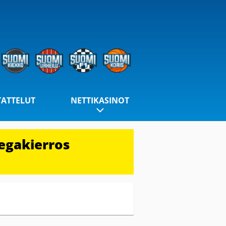
TATTELUT
NETTIKASINOT
egakierros