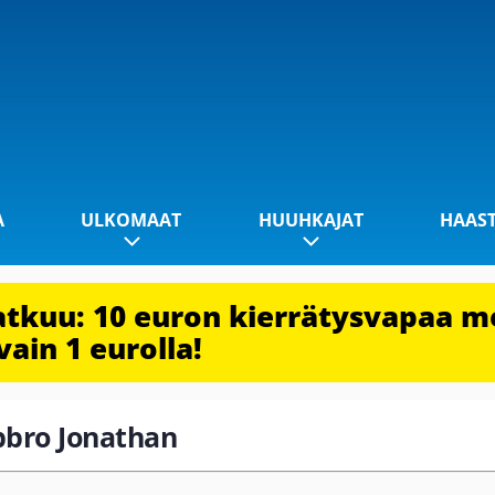
A
ULKOMAAT
HUUHKAJAT
HAAS
jatkuu: 10 euron kierrätysvapaa m
vain 1 eurolla!
abbro Jonathan