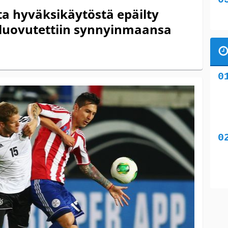
ta hyväksikäytöstä epäilty
luovutettiin synnyinmaansa