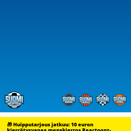
🎁 Huipputarjous jatkuu: 10 euron
kierrätysvapaa megakierros Reactoonz-