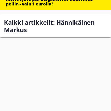
peliin - vain 1 eurolla!
Kaikki artikkelit: Hännikäinen
Markus