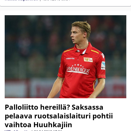
Palloliitto hereillä? Saksassa
pelaava ruotsalaislaituri pohtii
vaihtoa Huuhkajiin