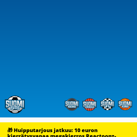
🎁 Huipputarjous jatkuu: 10 euron
kierrätysvapaa megakierros Reactoonz-