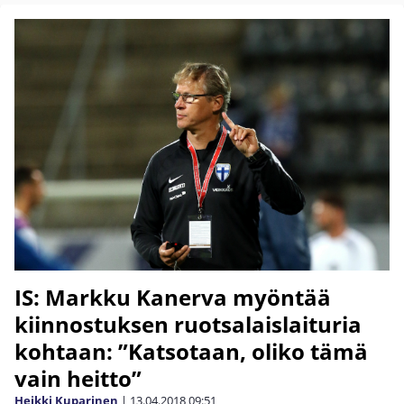
IS: Markku Kanerva myöntää
kiinnostuksen ruotsalaislaituria
kohtaan: ”Katsotaan, oliko tämä
vain heitto”
Heikki Kuparinen
|
13.04.2018
09:51