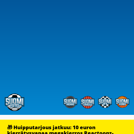
🎁 Huipputarjous jatkuu: 10 euron
kierrätysvapaa megakierros Reactoonz-