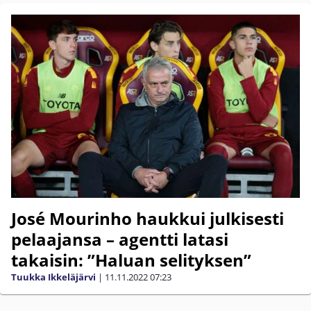
José Mourinho haukkui julkisesti
pelaajansa – agentti latasi
takaisin: ”Haluan selityksen”
Tuukka Ikkeläjärvi
|
11.11.2022
07:23