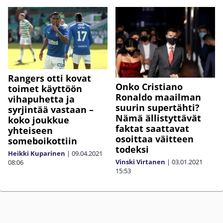
Rangers otti kovat
Onko Cristiano
toimet käyttöön
Ronaldo maailman
vihapuhetta ja
suurin supertähti?
syrjintää vastaan –
Nämä ällistyttävät
koko joukkue
faktat saattavat
yhteiseen
osoittaa väitteen
someboikottiin
todeksi
Heikki Kuparinen
|
09.04.2021
Vinski Virtanen
|
03.01.2021
08:06
15:53