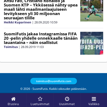
Ansu Fati, Cristiano Ronaldo ja
Suomen KTP – Ykkösessä nähty upea
maali lähti maailmanlaajuiseen
levitykseen yli 30 miljoonan
seuraajan tilille
Heikki Kuparinen
|
28.09.2020
10:59
SuomiFutis jakaa Instagramissa FIFA
20 -pelin yhdelle onnekkaalle tänään
lauantaina – näin osallistut
Toimitus
|
28.09.2019
11:03
toimitus@suomifutis.com
© 2026 - SuomiFutis. Kaikki oikeudet pidätetään.
Etusivu
Luetuimmat
Uusimmat
Valikko