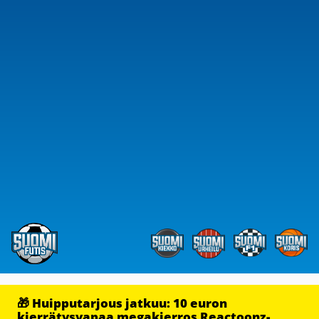
🎁 Huipputarjous jatkuu: 10 euron
kierrätysvapaa megakierros Reactoonz-