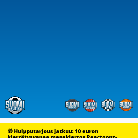
🎁 Huipputarjous jatkuu: 10 euron
kierrätysvapaa megakierros Reactoonz-