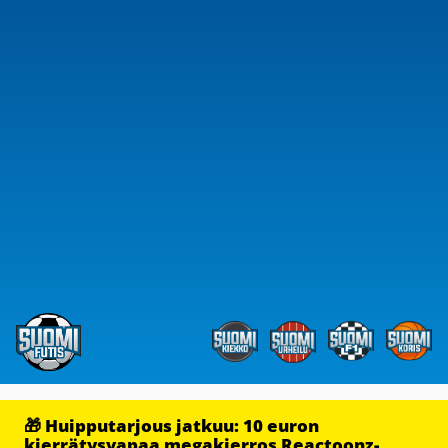
🎁 Huipputarjous jatkuu: 10 euron
kierrätysvapaa megakierros Reactoonz-