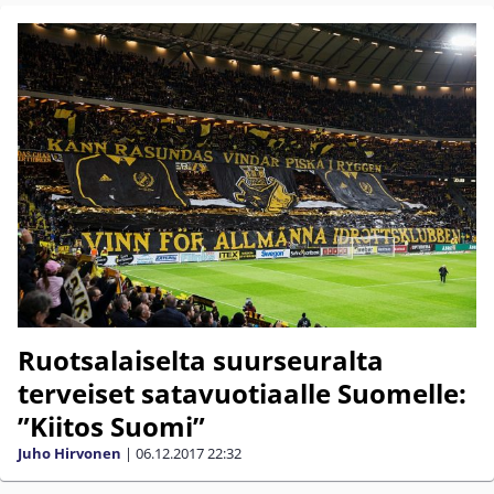
Ruotsalaiselta suurseuralta
terveiset satavuotiaalle Suomelle:
”Kiitos Suomi”
Juho Hirvonen
|
06.12.2017
22:32