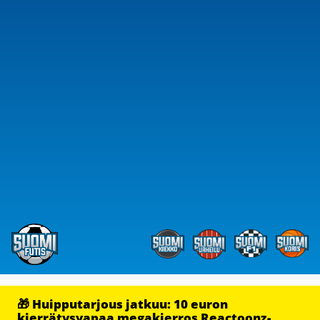
🎁 Huipputarjous jatkuu: 10 euron
kierrätysvapaa megakierros Reactoonz-