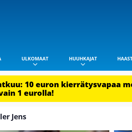
A
ULKOMAAT
HUUHKAJAT
HAAS
jatkuu: 10 euron kierrätysvapaa m
vain 1 eurolla!
ler Jens