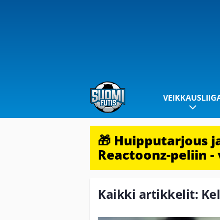
VEIKKAUSLIIG
🎁 Huipputarjous 
Reactoonz-peliin - 
Kaikki artikkelit: Kel