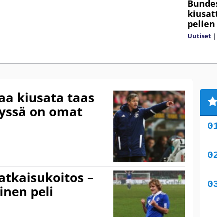
Bundes
kiusat
pelien
Uutiset
aa kiusata taas
yssä on omat
atkaisukoitos –
nen peli