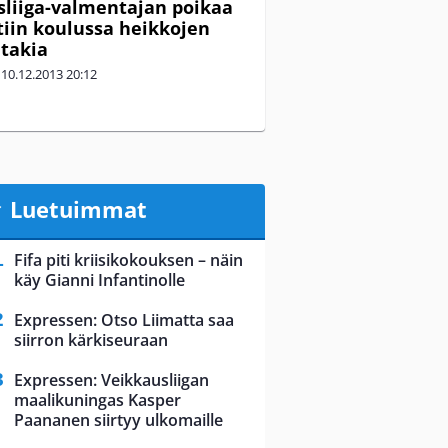
liiga-valmentajan poikaa
tiin koulussa heikkojen
 takia
|
10.12.2013
20:12
Luetuimmat
Fifa piti kriisikokouksen – näin
käy Gianni Infantinolle
Expressen: Otso Liimatta saa
siirron kärkiseuraan
Expressen: Veikkausliigan
maalikuningas Kasper
Paananen siirtyy ulkomaille