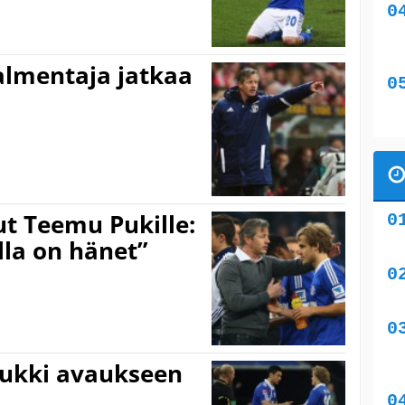
lmentaja jatkaa
t Teemu Pukille:
lla on hänet”
ukki avaukseen