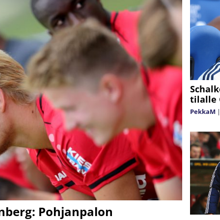
Schalk
tilalle
PekkaM
nberg: Pohjanpalon