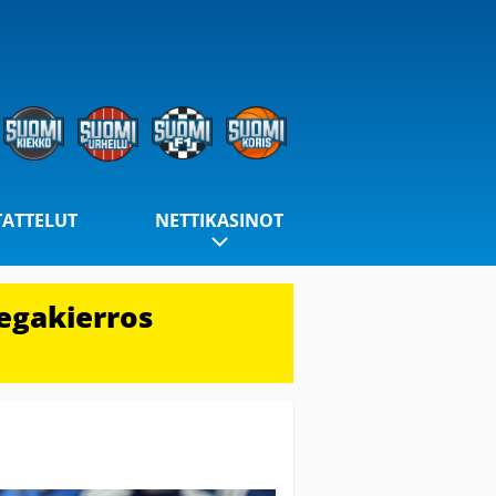
TATTELUT
NETTIKASINOT
egakierros