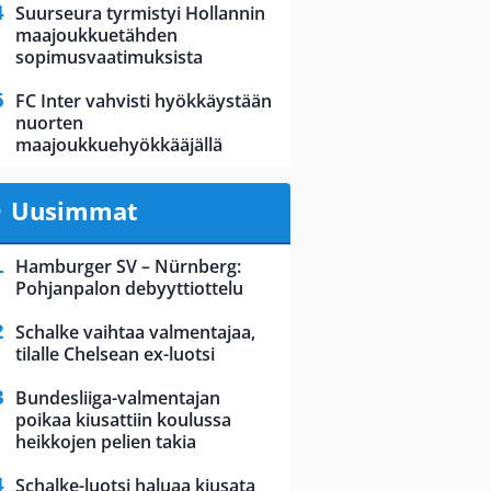
Suurseura tyrmistyi Hollannin
maajoukkuetähden
sopimusvaatimuksista
FC Inter vahvisti hyökkäystään
nuorten
maajoukkuehyökkääjällä
Uusimmat
Hamburger SV – Nürnberg:
Pohjanpalon debyyttiottelu
Schalke vaihtaa valmentajaa,
tilalle Chelsean ex-luotsi
Bundesliiga-valmentajan
poikaa kiusattiin koulussa
heikkojen pelien takia
Schalke-luotsi haluaa kiusata