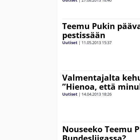
Teemu Pukin pääva
pestissään
Uutiset
|
11.05.2013
15:37
Valmentajalta kehu
”Hienoa, että minu
Uutiset
|
14.04.2013
18:26
Nouseeko Teemu P
Bundesliigassa?