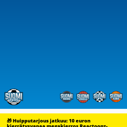
🎁 Huipputarjous jatkuu: 10 euron
kierrätysvapaa megakierros Reactoonz-