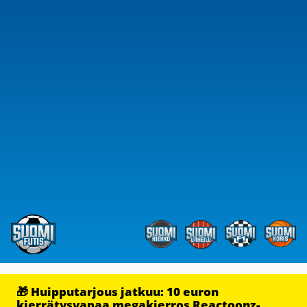
🎁 Huipputarjous jatkuu: 10 euron
kierrätysvapaa megakierros Reactoonz-