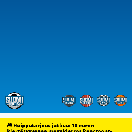
🎁 Huipputarjous jatkuu: 10 euron
kierrätysvapaa megakierros Reactoonz-