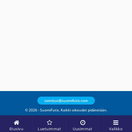
toimitus@suomifutis.com
© 2026 - SuomiFutis. Kaikki oikeudet pidätetään.
Etusivu
Luetuimmat
Uusimmat
Valikko