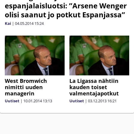
espanjalaisluotsi: ”Arsene Wenger
olisi saanut jo potkut Espanjassa”
Kai
|
04.05.2014
15:24
West Bromwich
La Ligassa nähtiin
nimitti uuden
kauden toiset
managerin
valmentajapotkut
Uutiset
|
10.01.2014
13:13
Uutiset
|
03.12.2013
16:21