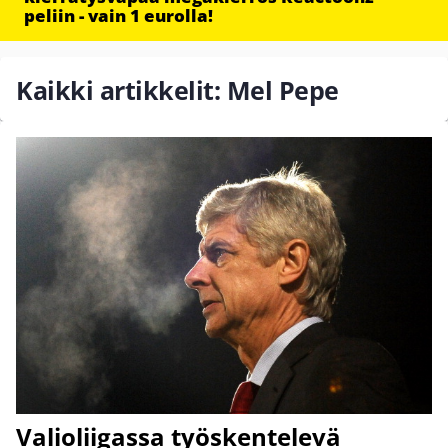
peliin - vain 1 eurolla!
Kaikki artikkelit: Mel Pepe
Valioliigassa työskentelevä