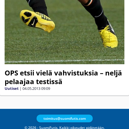
OPS etsii vielä vahvistuksia – neljä
pelaajaa testissä
Uutiset
|
04.05.2013
09:09
toimitus@suomifutis.com
© 2026 - SuomiFutis. Kaikki oikeudet pidätetään.