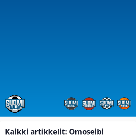
Kaikki artikkelit: Omoseibi