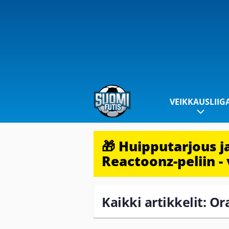
VEIKKAUSLIIG
🎁 Huipputarjous 
Reactoonz-peliin - 
Kaikki artikkelit: Or