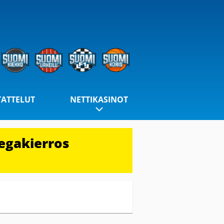
TATTELUT
NETTIKASINOT
egakierros