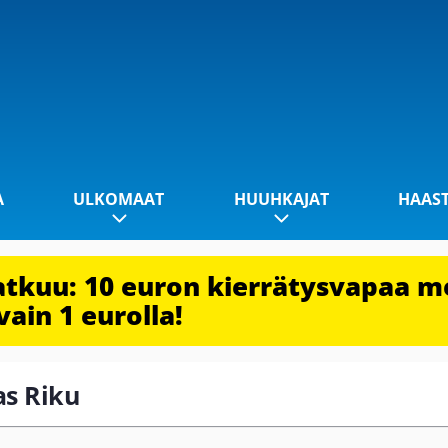
A
ULKOMAAT
HUUHKAJAT
HAAS
jatkuu: 10 euron kierrätysvapaa m
vain 1 eurolla!
as Riku