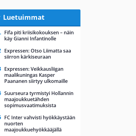
Luetuimmat
Fifa piti kriisikokouksen – näin
käy Gianni Infantinolle
Expressen: Otso Liimatta saa
siirron kärkiseuraan
Expressen: Veikkausliigan
maalikuningas Kasper
Paananen siirtyy ulkomaille
Suurseura tyrmistyi Hollannin
maajoukkuetähden
sopimusvaatimuksista
FC Inter vahvisti hyökkäystään
nuorten
maajoukkuehyökkääjällä